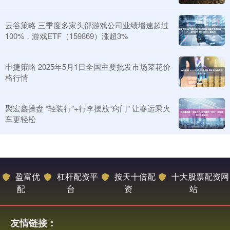
云谷策略 三季度多家头部游戏公司业绩增速超过
100%，游戏ETF（159869）涨超3%
申捷策略 2025年5月1日全国主要批发市场菜花价
格行情
聚宏鑫操盘 “轻装行”+行李摆放“窍门” 让春运乘火
车更轻松
盈富优
杠杆配资平
按天十倍配
十大股票配资网
配
台
资
站
友情链接：