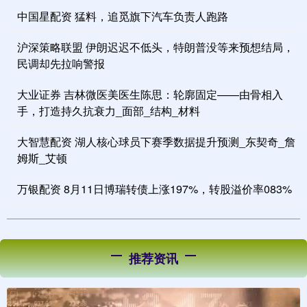
中国星配资 猛料，追觅旗下汽车负责人跑路
沪深策略联盟 伊朗迟迟不低头，特朗普没等来预想结局，
民调却先拉响警报
大业证券 吉林微医美医生陈思：轮廓固定——由骨相入
手，打造持久抗衰力_面部_结构_材料
大智慧配资 湖人核心球员下赛季数据提升预测_东契奇_詹
姆斯_艾顿
万银配资 8月11日博瑞转债上涨197%，转股溢价率083%
推荐资讯