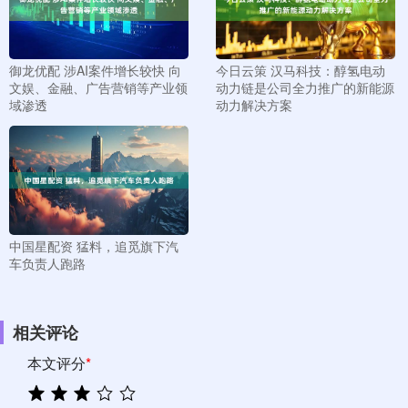
御龙优配 涉AI案件增长较快 向
今日云策 汉马科技：醇氢电动
文娱、金融、广告营销等产业领
动力链是公司全力推广的新能源
域渗透
动力解决方案
中国星配资 猛料，追觅旗下汽
车负责人跑路
相关评论
本文评分
*