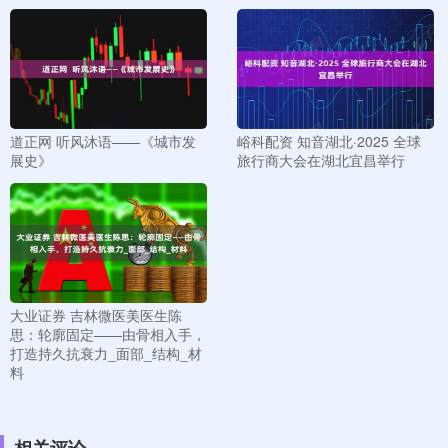
道正网 听风沐语——《城市发
峪科配资 知音湖北·2025 全球
展史》
旅行商大会在湖北宜昌举行
大业证券 吉林微医美医生陈
思：轮廓固定——由骨相入手，
打造持久抗衰力_面部_结构_材
料