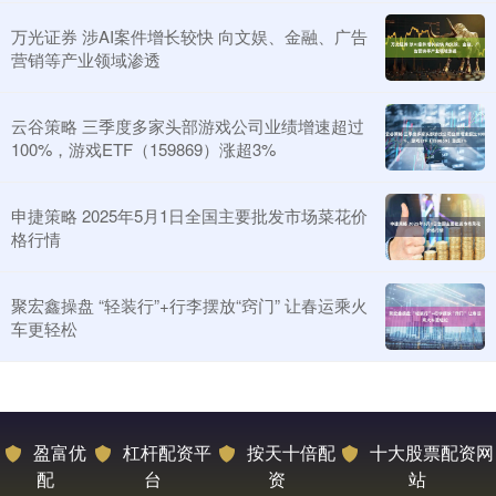
万光证券 涉AI案件增长较快 向文娱、金融、广告
营销等产业领域渗透
云谷策略 三季度多家头部游戏公司业绩增速超过
100%，游戏ETF（159869）涨超3%
申捷策略 2025年5月1日全国主要批发市场菜花价
格行情
聚宏鑫操盘 “轻装行”+行李摆放“窍门” 让春运乘火
车更轻松
盈富优
杠杆配资平
按天十倍配
十大股票配资网
配
台
资
站