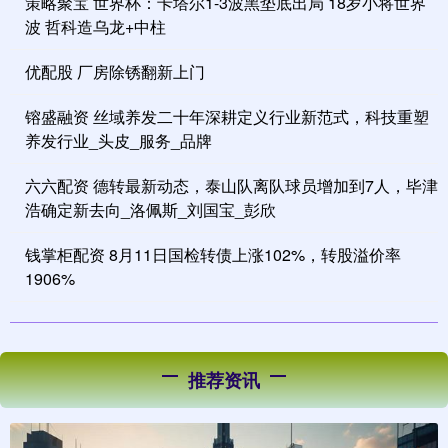
策略聚宝 世界杯：卡塔尔1-3波黑垫底出局 18岁小将世界
波 哲科造乌龙+中柱
优配股 厂房除锈翻新上门
镕盛融资 丝域养发二十年深耕定义行业新范式，科技重塑
养发行业_头皮_服务_品牌
六六配资 德转最新动态，泰山队离队球员增加到7人，毕津
浩确定新去向_洛佩斯_刘国宝_彭欣
钱掌柜配资 8月11日国检转债上涨102%，转股溢价率
1906%
推荐资讯