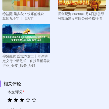
稳益配 梁实秋：快乐的秘诀，
掘金配资 2025年6月4日嘉善绿
就这九个字！（绝了）
洲市场建设有限公司价格行情
镕盛融资 丝域养发二十年深耕
定义行业新范式，科技重塑养发
行业_头皮_服务_品牌
相关评论
本文评分
*