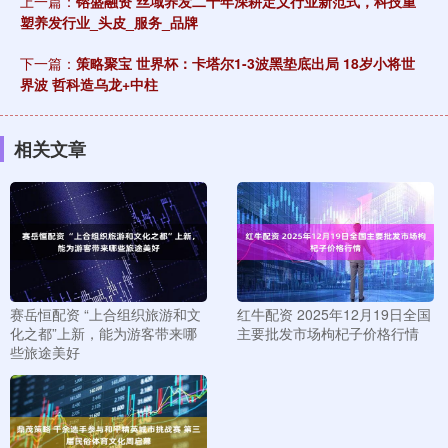
上一篇：
镕盛融资 丝域养发二十年深耕定义行业新范式，科技重
塑养发行业_头皮_服务_品牌
下一篇：
策略聚宝 世界杯：卡塔尔1-3波黑垫底出局 18岁小将世
界波 哲科造乌龙+中柱
相关文章
赛岳恒配资 “上合组织旅游和文
红牛配资 2025年12月19日全国
化之都”上新，能为游客带来哪
主要批发市场枸杞子价格行情
些旅途美好