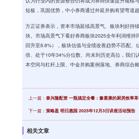
认为行业内的资源整合仍将成为券商快速提升规模
短板，巩固优势，中小券商通过外延并购有望弯道
方正证券表示，资本市场延续高景气、板块利好持
块。市场高景气下看好券商板块2025全年利润维持同
回升至8.8%），板块估值与业绩改善趋势不匹配、估
倍、处于10年34%分位数、尚未到历史高位，我
本空间与杠杆上限、中金并购案例落地、券商综合
上一篇：
泰兴隆配资 一瓶搞定全餐：豫素康的厨房效率革
下一篇：
策略盈 明日惠园 2025年12月3日讲座活动预告
相关文章