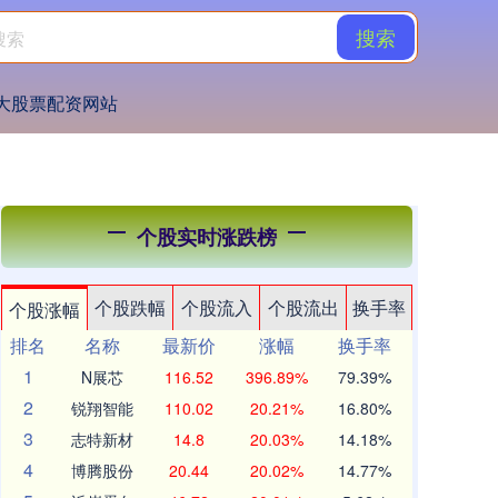
搜索
大股票配资网站
个股实时涨跌榜
个股跌幅
个股流入
个股流出
换手率
个股涨幅
排名
名称
最新价
涨幅
换手率
1
N展芯
116.52
396.89%
79.39%
2
锐翔智能
110.02
20.21%
16.80%
3
志特新材
14.8
20.03%
14.18%
4
博腾股份
20.44
20.02%
14.77%