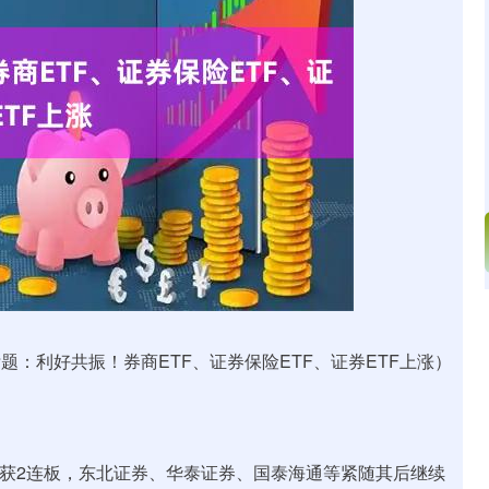
沪深300
4694.44
.42%
43.13
0.93%
题：利好共振！券商ETF、证券保险ETF、证券ETF上涨）
斩获2连板，东北证券、华泰证券、国泰海通等紧随其后继续