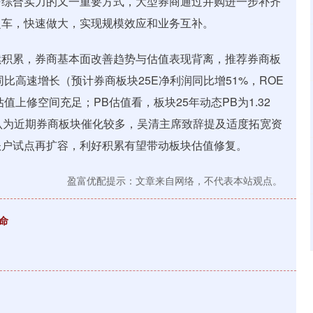
与综合实力的又一重要方式，大型券商通过并购进一步补齐
超车，快速做大，实现规模效应和业务互补。
续积累，券商基本面改善趋势与估值表现背离，推荐券商板
比高速增长（预计券商板块25E净利润同比增51%，ROE
值上修空间充足；PB估值看，板块25年动态PB为1.32
们认为近期券商板块催化较多，吴清主席致辞提及适度拓宽资
账户试点再扩容，利好积累有望带动板块估值修复。
盈富优配提示：文章来自网络，不代表本站观点。
命