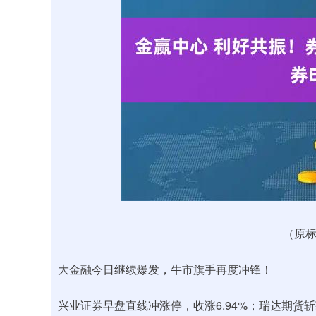
深证成指
14311.01
.68
1.02%
200.89
1
（原标
大金融今日继续爆发，牛市旗手再度冲锋！
兴业证券早盘直线冲涨停，收涨6.94%；瑞达期货