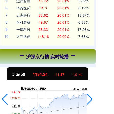
5
近岸蛋白
46.72
20.01%
5.62%
6
毕得医药
61.6
20.01%
6.12%
7
五洲医疗
83.62
20.01%
18.37%
8
耐科装备
49.67
20.01%
6.83%
9
一博科技
53.33
20.01%
17.26%
10
方邦股份
146.16
20.00%
7.68%
沪深京行情 实时轮播
北证50
1134.24
创
11.37
1.01%