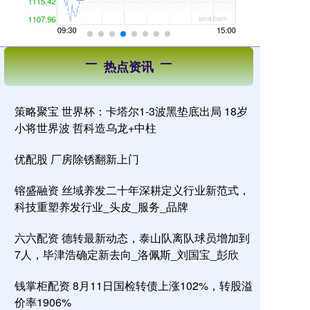
热点资讯
策略聚宝 世界杯：卡塔尔1-3波黑垫底出局 18岁
小将世界波 哲科造乌龙+中柱
优配股 厂房除锈翻新上门
镕盛融资 丝域养发二十年深耕定义行业新范式，
科技重塑养发行业_头皮_服务_品牌
六六配资 德转最新动态，泰山队离队球员增加到
7人，毕津浩确定新去向_洛佩斯_刘国宝_彭欣
钱掌柜配资 8月11日国检转债上涨102%，转股溢
价率1906%