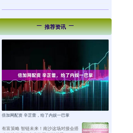
推荐资讯
倍加网配资 辛芷蕾，给了内娱一巴掌
有富策略 智链未来！南沙这场对接会搭