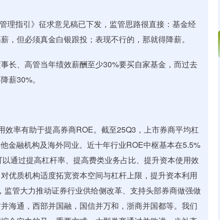
核管理指引》征求意见稿已下发，监管思路很直接：基金经
高薪，但必须真金白银跟投；表现不行的，那就得降薪。
事长、高管当年绩效薪酬至少30%要买自家基金，而过去
降薪30%。
效率有助于提高券商ROE。截至25Q3，上市券商平均杠
他金融机构及海外同业。近十年行业ROE中枢基本在5.5%
可以通过提高杠杆率、提高费类业务占比、提升资本使用效
，对优质机构适度拓宽资本空间与杠杆上限，提升资本利用
来，监管大力推动证券行业供给侧改革、支持头部券商做强做
君并海通，西部并国融，国信并万和，浙商并国都等。我们