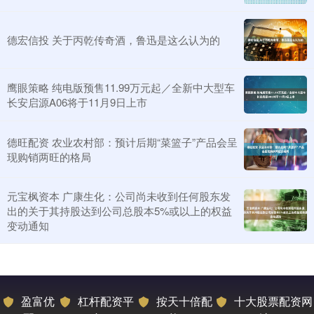
德宏信投 关于丙乾传奇酒，鲁迅是这么认为的
鹰眼策略 纯电版预售11.99万元起／全新中大型车
长安启源A06将于11月9日上市
德旺配资 农业农村部：预计后期“菜篮子”产品会呈
现购销两旺的格局
元宝枫资本 广康生化：公司尚未收到任何股东发
出的关于其持股达到公司总股本5%或以上的权益
变动通知
盈富优
杠杆配资平
按天十倍配
十大股票配资网