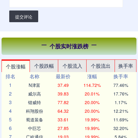
提交评论
个股实时涨跌榜
个股跌幅
个股流入
个股流出
换手率
个股涨幅
排名
名称
最新价
涨幅
换手率
1
N津富
37.49
114.72%
77.46%
2
威尔高
39.83
20.01%
17.76%
3
锴威特
77.82
20.00%
1.17%
4
科翔股份
64.32
20.00%
12.21%
5
蜀道装备
33.61
19.99%
11.69%
6
中巨芯
27.85
19.99%
32.20%
7
广哈通信
19.03
19.99%
5.84%