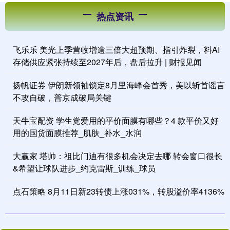
热点资讯
飞乐乐 美光上季营收增逾三倍大超预期、指引炸裂，料AI
存储供应紧张持续至2027年后，盘后拉升 | 财报见闻
扬帆证券 伊朗新领袖锁定8月里海峰会首秀，美以斩首谣言
不攻自破，普京成破局关键
天牛宝配资 学生党爱用的平价面膜有哪些？4 款平价又好
用的国货面膜推荐_肌肤_补水_水润
大赢家 塔帅：祖比门迪有很多机会决定去哪 转会窗口很长
&希望让球队进步_约克雷斯_训练_球员
点石策略 8月11日新23转债上涨031%，转股溢价率4136%