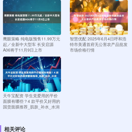
鹰眼策略 纯电版预售11.99万元
智慧优配 2025年6月4日呼和浩
起／全新中大型车 长安启源
特市美通首府无公害农产品批发
A06将于11月9日上市
市场价格行情
天牛宝配资 学生党爱用的平价
面膜有哪些？4 款平价又好用的
国货面膜推荐_肌肤_补水_水润
相关评论