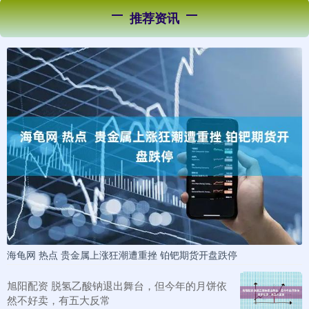
推荐资讯
海龟网 热点 贵金属上涨狂潮遭重挫 铂钯期货开盘跌停
旭阳配资 脱氢乙酸钠退出舞台，但今年的月饼依
然不好卖，有五大反常