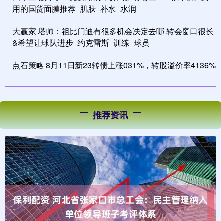
用的国货面膜推荐_肌肤_补水_水润
大赢家 塔帅：祖比门迪有很多机会决定去哪 转会窗口很长
&希望让球队进步_约克雷斯_训练_球员
点石策略 8月11日新23转债上涨031%，转股溢价率4136%
推荐资讯