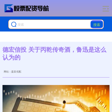
搜索
德宏信投 关于丙乾传奇酒，鲁迅是这么
认为的
网站：盈富优配