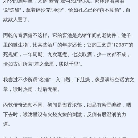
如今的酒肆里，太多“酱香”是勾兑的幻境。商家捧着新酒
说“陈酿”，拿着碎沙充“坤沙”，恰如孔乙己的“窃不算偷”，自
欺欺人罢了。
丙乾传奇酒偏不这样。它的窖池是光绪年间的老物件，池子
里的微生物，比某些酒厂的年岁还长；它的工艺是“12987”的
死规矩，一年周期、九次蒸煮、七次取酒，少一次都不成，
恰如古训所言“差之毫厘，谬以千里”。
我尝过不少所谓“名酒”，入口烈，下肚燥，像是满纸空话的文
章，读时热闹，过后无痕。
丙乾传奇酒却不同。初闻是酱香浓郁，细品有蜜香缠绕，咽
下去时，喉咙里没有火烧火燎的刺激，反倒有股温润的力
道。