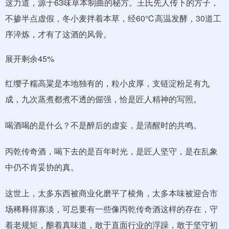
这力道，源于63味草本制曲的秘方。王氏先人传下的方子，
不掺半点虚假，冬小麦拌着本草，经60℃高温发酵，30道工
序淬炼，才有了这酒的风骨。
展开剩余45%
红缨子糯高粱是本地独有的，粒小皮厚，支链淀粉足有九
成，九次蒸煮都煮不透的倔强，恰是匠人精神的写照。
喝酒喝的是什么？不是醉后的虚妄，是清醒时的共鸣。
丙乾传奇酒，喝下去的是百年时光，是匠人坚守，是在乱象
中仍不肯妥协的真。
这世上，太多东西被商业化磨平了棱角，太多本味被迎合市
场稀释得寡淡，可总要有一些像丙乾传奇酒这样的存在，守
着老规矩，酿着真味道，敢于直面行业的浮躁，敢于坚守初