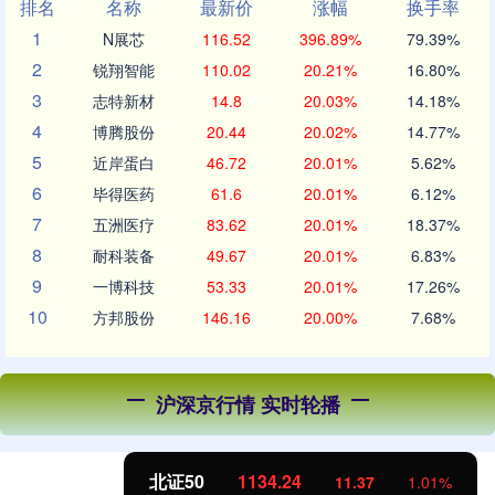
排名
名称
最新价
涨幅
换手率
1
N展芯
116.52
396.89%
79.39%
2
锐翔智能
110.02
20.21%
16.80%
3
志特新材
14.8
20.03%
14.18%
4
博腾股份
20.44
20.02%
14.77%
5
近岸蛋白
46.72
20.01%
5.62%
6
毕得医药
61.6
20.01%
6.12%
7
五洲医疗
83.62
20.01%
18.37%
8
耐科装备
49.67
20.01%
6.83%
9
一博科技
53.33
20.01%
17.26%
10
方邦股份
146.16
20.00%
7.68%
沪深京行情 实时轮播
北证50
1134.24
11.37
1.01%