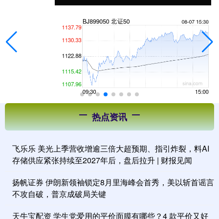
热点资讯
飞乐乐 美光上季营收增逾三倍大超预期、指引炸裂，料AI
存储供应紧张持续至2027年后，盘后拉升 | 财报见闻
扬帆证券 伊朗新领袖锁定8月里海峰会首秀，美以斩首谣言
不攻自破，普京成破局关键
天牛宝配资 学生党爱用的平价面膜有哪些？4 款平价又好