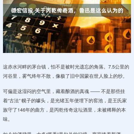
这赤水河畔的茅台镇，怕不是被时光遗忘的角落。7.5公里的
河谷里，雾气终年不散，像极了旧中国蒙在世人脸上的纱。
可偏是这湿闷的空气里，藏着酿酒的真魂 —— 不是那些挂
着“古法” 幌子的噱头，是光绪五年便埋下的窖池，是王氏家
族守了146年的曲方，是丙乾传奇这坛酒里，未被稀释的本
味。