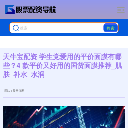
搜索
天牛宝配资 学生党爱用的平价面膜有哪
些？4 款平价又好用的国货面膜推荐_肌
肤_补水_水润
网站：盈富优配