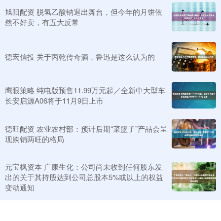
旭阳配资 脱氢乙酸钠退出舞台，但今年的月饼依
然不好卖，有五大反常
德宏信投 关于丙乾传奇酒，鲁迅是这么认为的
鹰眼策略 纯电版预售11.99万元起／全新中大型车
长安启源A06将于11月9日上市
德旺配资 农业农村部：预计后期“菜篮子”产品会呈
现购销两旺的格局
元宝枫资本 广康生化：公司尚未收到任何股东发
出的关于其持股达到公司总股本5%或以上的权益
变动通知