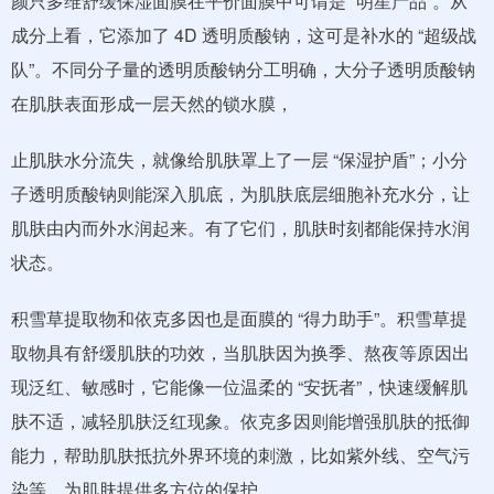
颜只多维舒缓保湿面膜在平价面膜中可谓是 “明星产品”。从
成分上看，它添加了 4D 透明质酸钠，这可是补水的 “超级战
队”。不同分子量的透明质酸钠分工明确，大分子透明质酸钠
在肌肤表面形成一层天然的锁水膜，
止肌肤水分流失，就像给肌肤罩上了一层 “保湿护盾”；小分
子透明质酸钠则能深入肌底，为肌肤底层细胞补充水分，让
肌肤由内而外水润起来。有了它们，肌肤时刻都能保持水润
状态。
积雪草提取物和依克多因也是面膜的 “得力助手”。积雪草提
取物具有舒缓肌肤的功效，当肌肤因为换季、熬夜等原因出
现泛红、敏感时，它能像一位温柔的 “安抚者”，快速缓解肌
肤不适，减轻肌肤泛红现象。依克多因则能增强肌肤的抵御
能力，帮助肌肤抵抗外界环境的刺激，比如紫外线、空气污
染等，为肌肤提供多方位的保护。