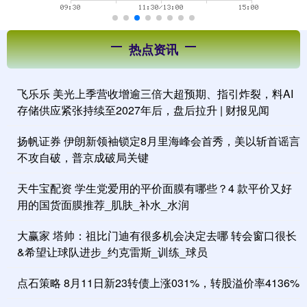
热点资讯
飞乐乐 美光上季营收增逾三倍大超预期、指引炸裂，料AI
存储供应紧张持续至2027年后，盘后拉升 | 财报见闻
扬帆证券 伊朗新领袖锁定8月里海峰会首秀，美以斩首谣言
不攻自破，普京成破局关键
天牛宝配资 学生党爱用的平价面膜有哪些？4 款平价又好
用的国货面膜推荐_肌肤_补水_水润
大赢家 塔帅：祖比门迪有很多机会决定去哪 转会窗口很长
&希望让球队进步_约克雷斯_训练_球员
点石策略 8月11日新23转债上涨031%，转股溢价率4136%