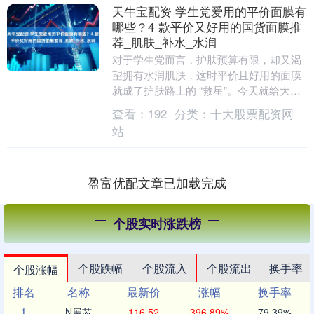
天牛宝配资 学生党爱用的平价面膜有
哪些？4 款平价又好用的国货面膜推
荐_肌肤_补水_水润
对于学生党而言，护肤预算有限，却又渴
望拥有水润肌肤，这时平价且好用的面膜
就成了护肤路上的 “救星”。今天就给大家
分享五款超棒的国货面膜，轻松满足学生
查看：
192
分类：
十大股票配资网
党的护肤需求....
站
盈富优配文章已加载完成
个股实时涨跌榜
个股跌幅
个股流入
个股流出
换手率
个股涨幅
排名
名称
最新价
涨幅
换手率
1
N展芯
116.52
396.89%
79.39%