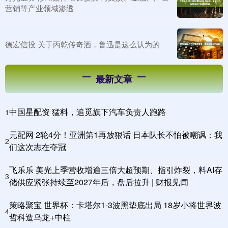
营销等产业领域渗透
德宏信投 关于丙乾传奇酒，鲁迅是这么认为的
最新文章
中国星配资 猛料，追觅旗下汽车负责人跑路
1
元配网 2轮4分！亚洲第1再放狠话 日本队长不怕被嘲讽：我
2
们这次志在夺冠
飞乐乐 美光上季营收增逾三倍大超预期、指引炸裂，料AI存
3
储供应紧张持续至2027年后，盘后拉升 | 财报见闻
策略聚宝 世界杯：卡塔尔1-3波黑垫底出局 18岁小将世界波
4
哲科造乌龙+中柱