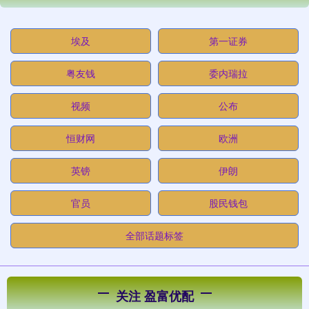
埃及
第一证券
粤友钱
委内瑞拉
视频
公布
恒财网
欧洲
英镑
伊朗
官员
股民钱包
全部话题标签
关注 盈富优配