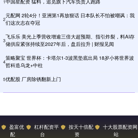
中国星配资 猛料，追觅旗下汽车负责人跑路
1
元配网 2轮4分！亚洲第1再放狠话 日本队长不怕被嘲讽：我
2
们这次志在夺冠
飞乐乐 美光上季营收增逾三倍大超预期、指引炸裂，料AI存
3
储供应紧张持续至2027年后，盘后拉升 | 财报见闻
策略聚宝 世界杯：卡塔尔1-3波黑垫底出局 18岁小将世界波
4
哲科造乌龙+中柱
优配股 厂房除锈翻新上门
5
盈富优
杠杆配资平
按天十倍配
十大股票配资网
配
台
资
站