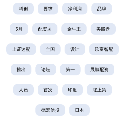
科创
要求
净利润
品牌
5月
配资坊
金牛王
美股盘
上证速配
全国
设计
玖富智配
推出
论坛
第一
展鵬配资
人员
首次
印度
涨上策
德宏信投
日本