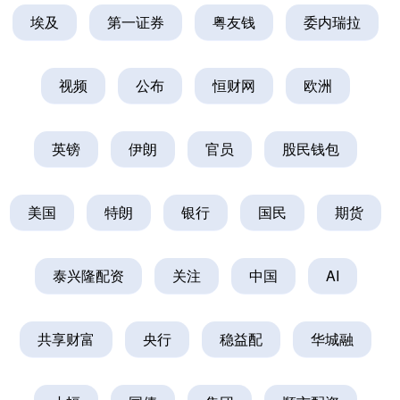
埃及
第一证券
粤友钱
委内瑞拉
视频
公布
恒财网
欧洲
英镑
伊朗
官员
股民钱包
美国
特朗
银行
国民
期货
泰兴隆配资
关注
中国
AI
共享财富
央行
稳益配
华城融