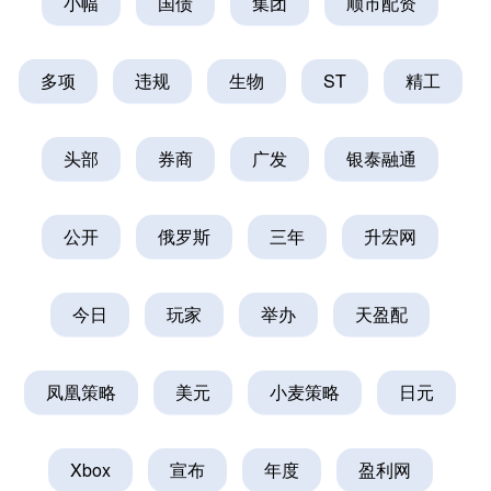
小幅
国债
集团
顺市配资
多项
违规
生物
ST
精工
头部
券商
广发
银泰融通
公开
俄罗斯
三年
升宏网
今日
玩家
举办
天盈配
凤凰策略
美元
小麦策略
日元
Xbox
宣布
年度
盈利网