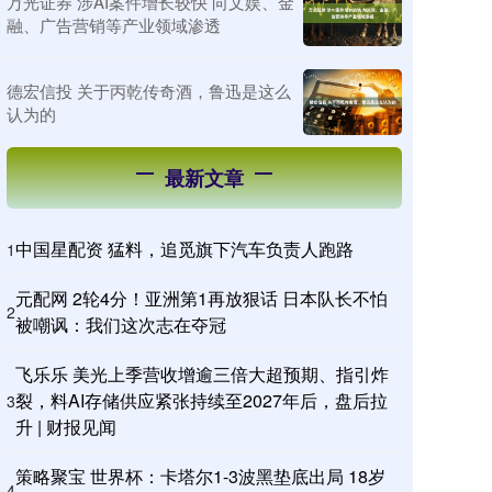
万光证券 涉AI案件增长较快 向文娱、金
融、广告营销等产业领域渗透
德宏信投 关于丙乾传奇酒，鲁迅是这么
认为的
最新文章
中国星配资 猛料，追觅旗下汽车负责人跑路
1
元配网 2轮4分！亚洲第1再放狠话 日本队长不怕
2
被嘲讽：我们这次志在夺冠
飞乐乐 美光上季营收增逾三倍大超预期、指引炸
裂，料AI存储供应紧张持续至2027年后，盘后拉
3
升 | 财报见闻
策略聚宝 世界杯：卡塔尔1-3波黑垫底出局 18岁
4