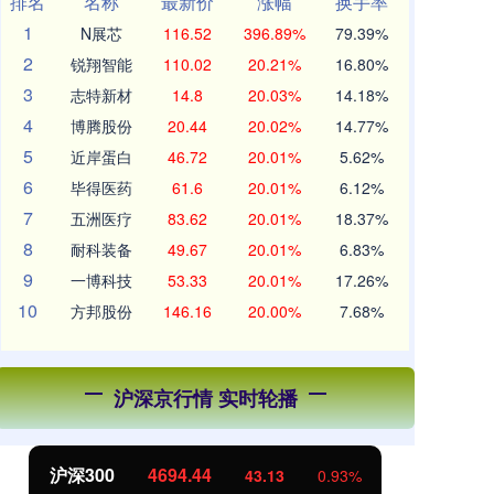
排名
名称
最新价
涨幅
换手率
1
N展芯
116.52
396.89%
79.39%
2
锐翔智能
110.02
20.21%
16.80%
3
志特新材
14.8
20.03%
14.18%
4
博腾股份
20.44
20.02%
14.77%
5
近岸蛋白
46.72
20.01%
5.62%
6
毕得医药
61.6
20.01%
6.12%
7
五洲医疗
83.62
20.01%
18.37%
8
耐科装备
49.67
20.01%
6.83%
9
一博科技
53.33
20.01%
17.26%
10
方邦股份
146.16
20.00%
7.68%
沪深京行情 实时轮播
沪深300
4694.44
北
43.13
0.93%