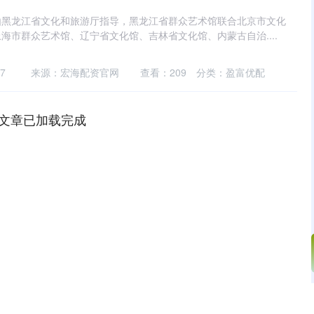
由黑龙江省文化和旅游厅指导，黑龙江省群众艺术馆联合北京市文化
海市群众艺术馆、辽宁省文化馆、吉林省文化馆、内蒙古自治....
7
来源：宏海配资官网
查看：
209
分类：
盈富优配
文章已加载完成
深证成指
14311.01
02%
200.89
1.42%