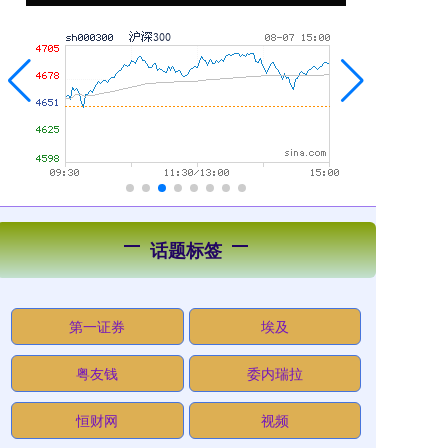
话题标签
第一证券
埃及
粤友钱
委内瑞拉
恒财网
视频