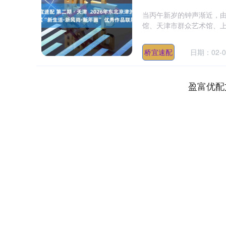
当丙午新岁的钟声渐近，
馆、天津市群众艺术馆、上
桥宜速配
日期：02-0
盈富优配
上证指数
3940.04
.40
2.13%
39.68
1.