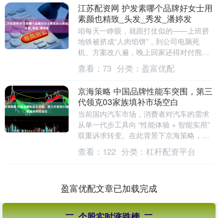
江苏配资网 护发素哪个品牌好女士用
素颜也精致_头发_秀发_潘婷发
咱每天一睁眼，就跟打仗似的——上班挤
地铁被挤成“人肉馅饼”，到公司电脑死
机、方案改八遍，晚上回家还得对付熊孩
子作业和厨房那堆没刷的碗。好不容易躺
查看：
73
分类：
盈富优配
床上刷手机，结果....
京海策略 中国品牌性能车突围，第三
代领克03家族填补市场空白
当前国内汽车市场，消费者对汽车的需求
从单一代步工具向 “性能体验 + 智能实用”
双重诉求转变。在此背景下京海策略，海
外品牌长期主导的性能车细分市场，既存
查看：
122
分类：
杠杆配资平台
在进口....
盈富优配文章已加载完成
个股实时涨跌榜