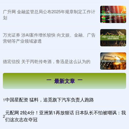
广升网 金融监管总局公布2025年规章制定工作计
划
万光证券 涉AI案件增长较快 向文娱、金融、广告
营销等产业领域渗透
德宏信投 关于丙乾传奇酒，鲁迅是这么认为的
最新文章
中国星配资 猛料，追觅旗下汽车负责人跑路
1
元配网 2轮4分！亚洲第1再放狠话 日本队长不怕被嘲讽：我
2
们这次志在夺冠