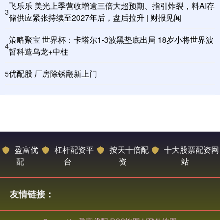
飞乐乐 美光上季营收增逾三倍大超预期、指引炸裂，料AI存
3
储供应紧张持续至2027年后，盘后拉升 | 财报见闻
策略聚宝 世界杯：卡塔尔1-3波黑垫底出局 18岁小将世界波
4
哲科造乌龙+中柱
优配股 厂房除锈翻新上门
5
盈富优
杠杆配资平
按天十倍配
十大股票配资网
配
台
资
站
友情链接：