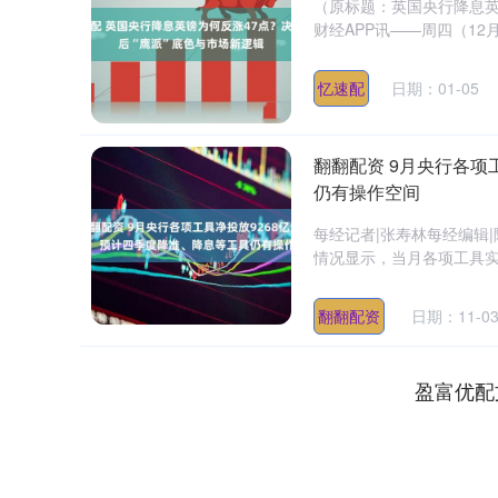
（原标题：英国央行降息英
财经APP讯——周四（12月
忆速配
日期：01-05
翻翻配资 9月央行各项
仍有操作空间
每经记者|张寿林每经编辑|
情况显示，当月各项工具实现
翻翻配资
日期：11-0
盈富优配
深证成指
14110.12
.92
0.57%
-34.08
-0