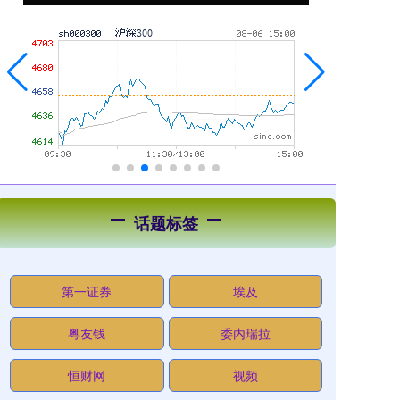
话题标签
第一证券
埃及
粤友钱
委内瑞拉
恒财网
视频