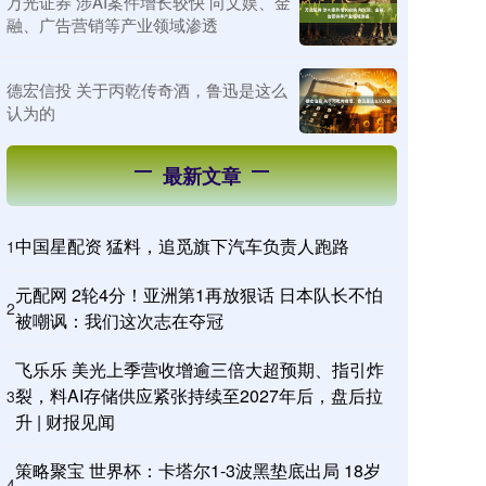
万光证券 涉AI案件增长较快 向文娱、金
融、广告营销等产业领域渗透
德宏信投 关于丙乾传奇酒，鲁迅是这么
认为的
最新文章
中国星配资 猛料，追觅旗下汽车负责人跑路
1
元配网 2轮4分！亚洲第1再放狠话 日本队长不怕
2
被嘲讽：我们这次志在夺冠
飞乐乐 美光上季营收增逾三倍大超预期、指引炸
裂，料AI存储供应紧张持续至2027年后，盘后拉
3
升 | 财报见闻
策略聚宝 世界杯：卡塔尔1-3波黑垫底出局 18岁
4