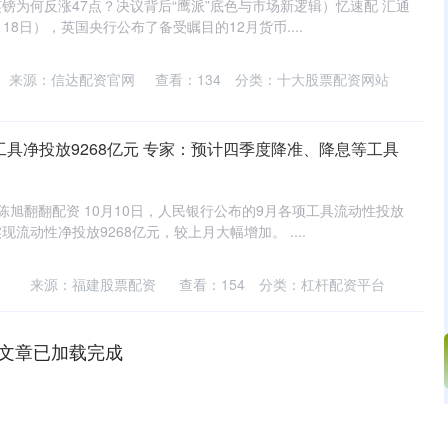
镑为何反涨47点？决议背后“鹰派”底色与市场新逻辑）忆速配 汇通
18日），英国央行公布了备受瞩目的12月货币....
来源：信达配资官网
查看：
134
分类：
十大股票配资网站
工具净投放9268亿元 专家：预计四季度降准、降息等工具
陈旭翻翻配资 10月10日，人民银行公布的9月各项工具流动性投放
流动性净投放9268亿元，较上月大幅增加。 ....
3
来源：福建股票配资
查看：
154
分类：
杠杆配资平台
文章已加载完成
沪深300
4651.31
.24%
-6.85
-0.15%