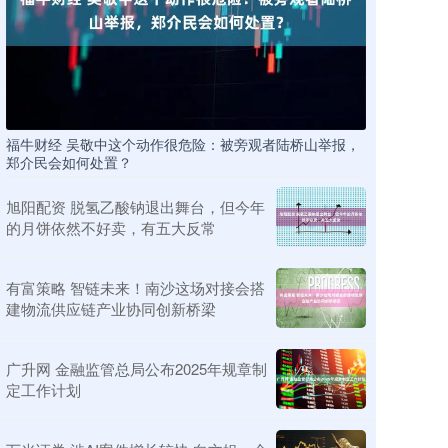
福牛财经 吴敬中这个动作很危险：被旁观者陆桥山举报，
郑介民会如何处置？
旭阳配资 脱氢乙酸钠退出舞台，但今年
的月饼依然不好卖，有五大反常
有富策略 智链未来！南沙这场对接会搭
建物流供应链产业协同创新桥梁
广升网 金融监管总局公布2025年规章制
定工作计划