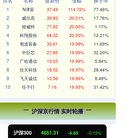
排名
名称
最新价
涨幅
换手率
1
N津富
37.49
114.72%
77.46%
2
威尔高
39.83
20.01%
17.76%
3
锴威特
77.82
20.00%
1.17%
4
科翔股份
64.32
20.00%
12.21%
5
蜀道装备
33.61
19.99%
11.69%
6
中巨芯
27.85
19.99%
32.20%
7
广哈通信
19.03
19.99%
5.84%
8
欣天科技
18.02
19.97%
28.44%
9
飞天诚信
12.56
19.96%
8.49%
10
任子行
7.16
19.93%
31.42%
沪深京行情 实时轮播
北证50
1122.88
创
3.42
0.30%