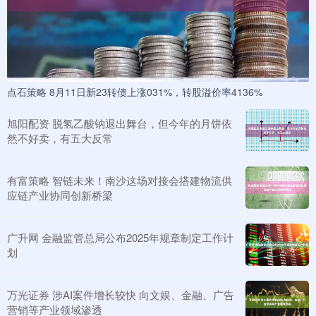
点石策略 8月11日新23转债上涨031%，转股溢价率4136%
旭阳配资 脱氢乙酸钠退出舞台，但今年的月饼依
然不好卖，有五大反常
有富策略 智链未来！南沙这场对接会搭建物流供
应链产业协同创新桥梁
广升网 金融监管总局公布2025年规章制定工作计
划
万光证券 涉AI案件增长较快 向文娱、金融、广告
营销等产业领域渗透