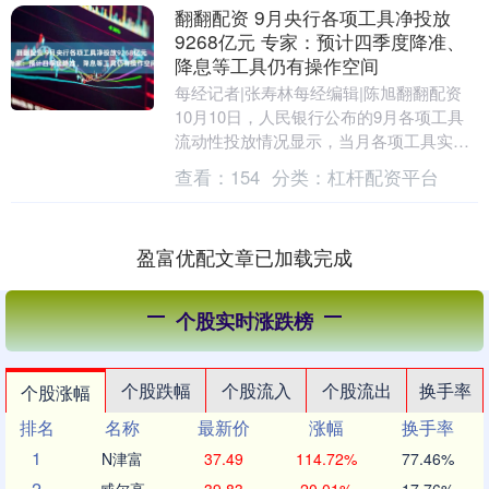
翻翻配资 9月央行各项工具净投放
9268亿元 专家：预计四季度降准、
降息等工具仍有操作空间
每经记者|张寿林每经编辑|陈旭翻翻配资
10月10日，人民银行公布的9月各项工具
流动性投放情况显示，当月各项工具实现
流动性净投放9268亿元，较上月大幅增
查看：
154
分类：
杠杆配资平台
加。 ....
盈富优配文章已加载完成
个股实时涨跌榜
个股跌幅
个股流入
个股流出
换手率
个股涨幅
排名
名称
最新价
涨幅
换手率
1
N津富
37.49
114.72%
77.46%
2