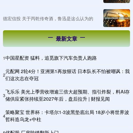
德宏信投 关于丙乾传奇酒，鲁迅是这么认为的
最新文章
中国星配资 猛料，追觅旗下汽车负责人跑路
1
元配网 2轮4分！亚洲第1再放狠话 日本队长不怕被嘲讽：我
2
们这次志在夺冠
飞乐乐 美光上季营收增逾三倍大超预期、指引炸裂，料AI存
3
储供应紧张持续至2027年后，盘后拉升 | 财报见闻
策略聚宝 世界杯：卡塔尔1-3波黑垫底出局 18岁小将世界波
4
哲科造乌龙+中柱
优配股 厂房除锈翻新上门
5