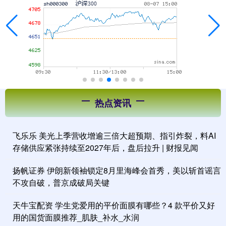
热点资讯
飞乐乐 美光上季营收增逾三倍大超预期、指引炸裂，料AI
存储供应紧张持续至2027年后，盘后拉升 | 财报见闻
扬帆证券 伊朗新领袖锁定8月里海峰会首秀，美以斩首谣言
不攻自破，普京成破局关键
天牛宝配资 学生党爱用的平价面膜有哪些？4 款平价又好
用的国货面膜推荐_肌肤_补水_水润