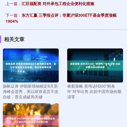
上一篇：
汇巨福配资 对外承包工程企业便利化措施
下一篇：
东方汇赢 三季报点评：华夏沪深300ETF基金季度涨幅
1904%
相关文章
扬帆证券 伊朗新领袖锁定8月里
睿新策略 英伟达H200“附条
海峰会首秀，美以斩首谣言不攻
件”对华出售 此前中国市场份额
自破，普京成破局关键
清零