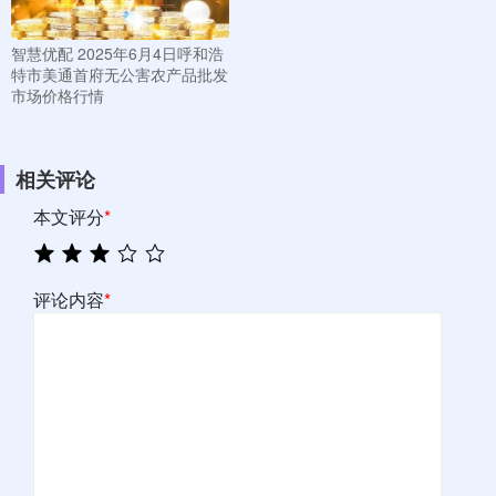
智慧优配 2025年6月4日呼和浩
特市美通首府无公害农产品批发
市场价格行情
相关评论
本文评分
*
评论内容
*