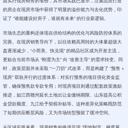
面实行现房销售的省份，其市场实践已显示，注重品质打造
的房企在现房市场中获得了明显的溢价能力与去化优势，印
证了 “谁能建设好房子，谁就有未来” 的行业新逻辑。
市场生态的重构还体现在供给结构的优化与风险防控体系的
完善。在现房销售导向下，以往依赖高周转的大体量超级大
盘逐渐减少，“小而美、快兑现” 的精品社区成为开发主流，
更贴合当前市场从 “刚需为主” 向 “改善主导” 的需求转变。同
时，政策层面并未采取 “一刀切” 式改革，而是构建了 “预售 +
现房” 双轨并行的过渡体系：对实行预售的项目强化资金监
管，确保预售款专款专用；对现房项目则通过配套政策激励
推进，如江西赣州延长土地出让金缴纳期限、山东提高公积
金贷款额度、九江给予契税补贴等。这种差异化策略既防范
了短期供应断层风险，又为市场转型预留了缓冲空间。
从区域实践来看，现房销售的推进呈现 “因地制宜、梯度展