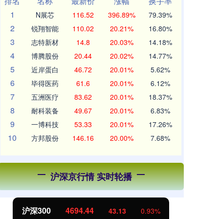
排名
名称
最新价
涨幅
换手率
1
N展芯
116.52
396.89%
79.39%
2
锐翔智能
110.02
20.21%
16.80%
3
志特新材
14.8
20.03%
14.18%
4
博腾股份
20.44
20.02%
14.77%
5
近岸蛋白
46.72
20.01%
5.62%
6
毕得医药
61.6
20.01%
6.12%
7
五洲医疗
83.62
20.01%
18.37%
8
耐科装备
49.67
20.01%
6.83%
9
一博科技
53.33
20.01%
17.26%
10
方邦股份
146.16
20.00%
7.68%
沪深京行情 实时轮播
北证50
1134.24
创
11.37
1.01%