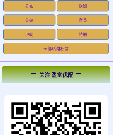
公布
欧洲
英镑
官员
伊朗
特朗
全部话题标签
关注 盈富优配