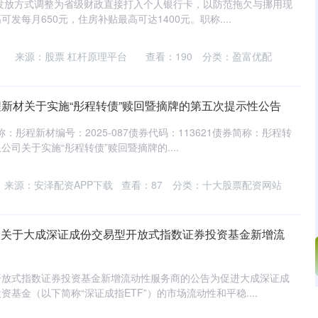
的发放方式调整为省级财政直接打入个人银行卡，以防范拖欠与挪用现
发每月650元，住房补贴最高可达1400元。职称....
来源：股票 杠杆原理平台
查看：
190
分类：
盈富优配
程新材关于实施“彤程转债”赎回暨摘牌的第五次提示性公告
称：彤程新材编号：2025-087债券代码：113621债券简称：彤程转
司关于实施“彤程转债”赎回暨摘牌的....
来源：安泽配资APP下载
查看：
87
分类：
十大股票配资网站
F 关于大成深证成份交易型开放式指数证券投资基金新增流
开放式指数证券投资基金新增流动性服务商的公告为促进大成深证成
基金（以下简称“深证成指ETF”）的市场流动性和平稳....
沪深300
4694.44
.42%
43.13
0.93%