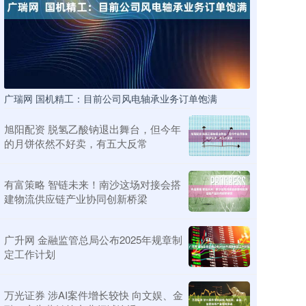
广瑞网 国机精工：目前公司风电轴承业务订单饱满
旭阳配资 脱氢乙酸钠退出舞台，但今年
的月饼依然不好卖，有五大反常
有富策略 智链未来！南沙这场对接会搭
建物流供应链产业协同创新桥梁
广升网 金融监管总局公布2025年规章制
定工作计划
万光证券 涉AI案件增长较快 向文娱、金