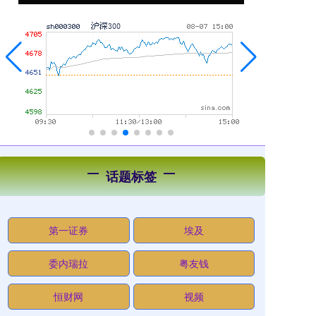
话题标签
第一证券
埃及
委内瑞拉
粤友钱
恒财网
视频