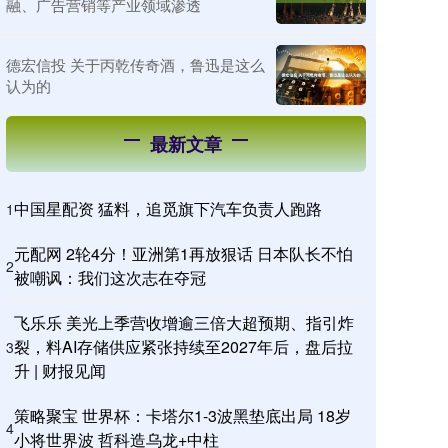
融、广告营销等产业领域渗透
德宏信投 关于丙乾传奇酒，鲁迅是这么
认为的
最新文章
中国星配资 猛料，追觅旗下汽车负责人跑路
1
元配网 2轮4分！亚洲第1再放狠话 日本队长不怕
2
被嘲讽：我们这次志在夺冠
飞乐乐 美光上季营收增逾三倍大超预期、指引炸
裂，料AI存储供应紧张持续至2027年后，盘后拉
3
升 | 财报见闻
策略聚宝 世界杯：卡塔尔1-3波黑垫底出局 18岁
4
小将世界波 哲科造乌龙+中柱