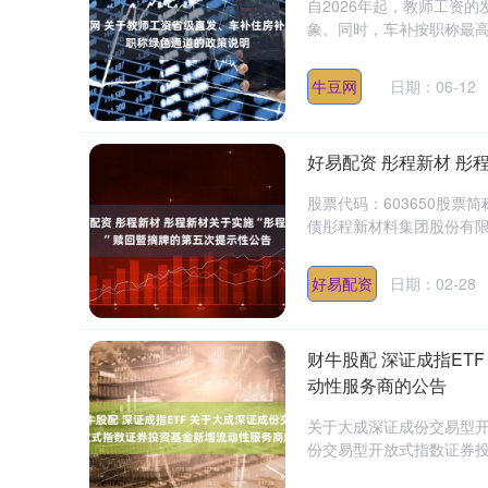
自2026年起，教师工资
象。同时，车补按职称最高可
牛豆网
日期：06-12
好易配资 彤程新材 彤
股票代码：603650股票简
债彤程新材料集团股份有限公
好易配资
日期：02-28
财牛股配 深证成指ET
动性服务商的公告
关于大成深证成份交易型
份交易型开放式指数证券投资
深证成指
14311.01
.68
1.02%
200.89
1