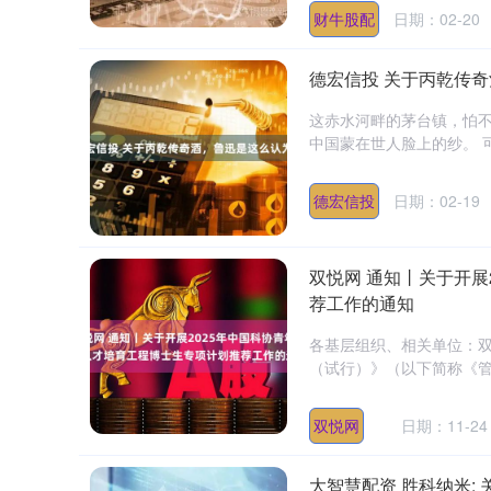
财牛股配
日期：02-20
德宏信投 关于丙乾传
这赤水河畔的茅台镇，怕不
中国蒙在世人脸上的纱。 可
德宏信投
日期：02-19
双悦网 通知丨关于开展
荐工作的通知
各基层组织、相关单位：双
（试行）》（以下简称《管理
双悦网
日期：11-24
大智慧配资 胜科纳米: