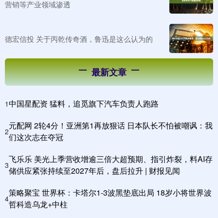
营销等产业领域渗透
德宏信投 关于丙乾传奇酒，鲁迅是这么认为的
最新文章
中国星配资 猛料，追觅旗下汽车负责人跑路
1
元配网 2轮4分！亚洲第1再放狠话 日本队长不怕被嘲讽：我
2
们这次志在夺冠
飞乐乐 美光上季营收增逾三倍大超预期、指引炸裂，料AI存
3
储供应紧张持续至2027年后，盘后拉升 | 财报见闻
策略聚宝 世界杯：卡塔尔1-3波黑垫底出局 18岁小将世界波
4
哲科造乌龙+中柱