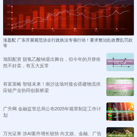
涨盈配 广东开展规范涉企行政执法专项行动！要求整治乱收费乱罚款
等
旭阳配资 脱氢乙酸钠退出舞台，但今年的月饼依
然不好卖，有五大反常
有富策略 智链未来！南沙这场对接会搭建物流供
应链产业协同创新桥梁
广升网 金融监管总局公布2025年规章制定工作计
划
万光证券 涉AI案件增长较快 向文娱、金融、广告