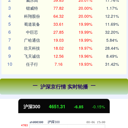
威尔高
39.83
20.01%
17.76%
3
锴威特
77.82
20.00%
1.17%
4
科翔股份
64.32
20.00%
12.21%
5
蜀道装备
33.61
19.99%
11.69%
6
中巨芯
27.85
19.99%
32.20%
7
广哈通信
19.03
19.99%
5.84%
8
欣天科技
18.02
19.97%
28.44%
9
飞天诚信
12.56
19.96%
8.49%
10
任子行
7.16
19.93%
31.42%
沪深京行情 实时轮播
北证50
1122.88
0.15%
3.42
0