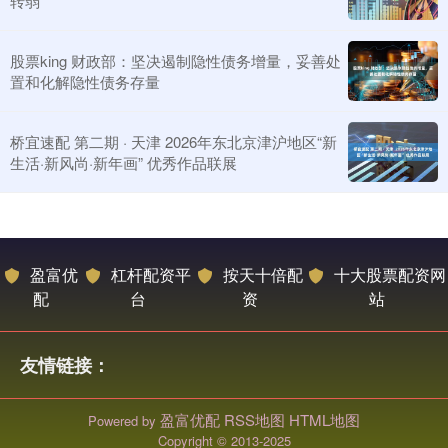
转弱
股票king 财政部：坚决遏制隐性债务增量，妥善处
置和化解隐性债务存量
桥宜速配 第二期 · 天津 2026年东北京津沪地区“新
生活·新风尚·新年画” 优秀作品联展
盈富优
杠杆配资平
按天十倍配
十大股票配资网
配
台
资
站
友情链接：
盈富优配
RSS地图
HTML地图
Powered by
Copyright
© 2013-2025