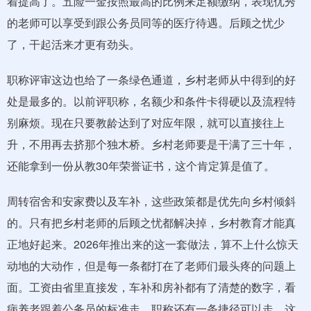
着提高了。五险一金按照最高的比例来足额缴纳，表现优秀
的老师可以享受到跟公务员同等的医疗待遇。后顾之忧少
了，干起活来才更有劲头。
职称评审这边也给了一条绿色通道，乡村老师从中得到的好
处是最多的。以前评职称，名额少和条件卡得硬以及流程特
别麻烦。现在只要教龄达到了对应年限，就可以直接往上
升，不用再去挤那个独木桥。乡村老师要是干满了三十年，
还能拿到一份从教30年荣誉证书，这个肯定算是值了。
周转宿舍和安家费以及车补，这些政策都是优先向乡村倾斜
的。只有把乡村老师的后顾之忧都解决掉，乡村教育才能真
正地好起来。2026年推出来的这一套做法，算不上什么惊天
动地的大动作，但是每一条都打在了老师们最头疼的问题上
面。工资由省里直接发，车补和房补都有了清楚的数字，看
病养老跟着公务员的标准走，职称还有一条捷径可以走。这