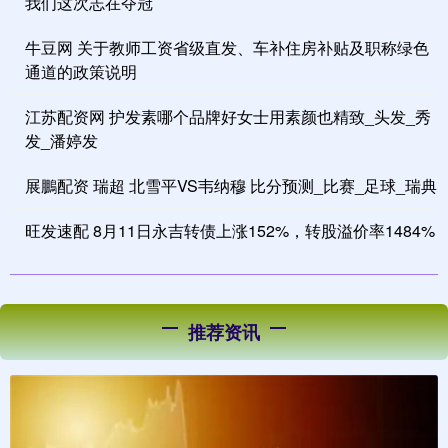
我们这次志在夺冠
牛豆网 关于教师工资省级直发、车补住房补贴及职称绿色
通道的政策说明
江苏配资网 护发素哪个品牌好女士用素颜也精致_头发_秀
发_潘婷发
展鵬配资 瑞超 北雪平VS韦纳穆 比分预测_比赛_足球_瑞典
旺发速配 8月11日永吉转债上涨152%，转股溢价率1484%
推荐资讯