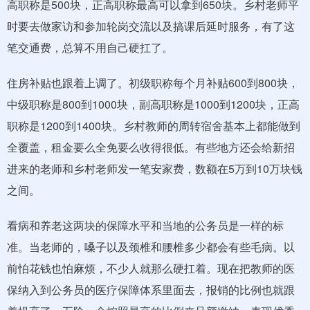
高职称是500块，正高职称最高可以拿到650块。乡村老师平
时要去做家访和参加轮岗交流以及搞课后延时服务，有了这
笔交通费，总算不用自己硬扛了。
住房补贴也跟着上调了。初级职称每个月补贴600到800块，
中级职称是800到1000块，副高职称是1000到1200块，正高
职称是1200到1400块。乡村教师的周转宿舍基本上都能做到
全覆盖，租金要么全免要么收得很低。有些地方还会给新招
进来的老师和乡村老师发一笔安家费，数额在5万到10万块钱
之间。
看病和养老这两块的保障水平和当地的公务员是一样的标
准。当老师的，嗓子以及颈椎和腰椎多少都会有些毛病。以
前怕花钱也怕麻烦，不少人就那么硬扛着。现在把教师的医
保纳入到公务员的医疗保障体系里面去，报销的比例也就跟