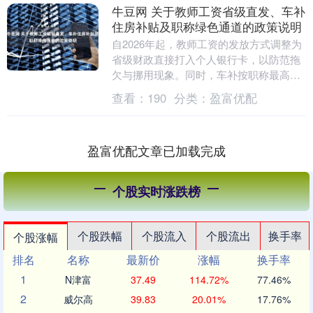
牛豆网 关于教师工资省级直发、车补
住房补贴及职称绿色通道的政策说明
自2026年起，教师工资的发放方式调整为
省级财政直接打入个人银行卡，以防范拖
欠与挪用现象。同时，车补按职称最高可
发每月650元，住房补贴最高可达1400
查看：
190
分类：
盈富优配
元。职称....
盈富优配文章已加载完成
个股实时涨跌榜
个股跌幅
个股流入
个股流出
换手率
个股涨幅
排名
名称
最新价
涨幅
换手率
1
N津富
37.49
114.72%
77.46%
2
威尔高
39.83
20.01%
17.76%