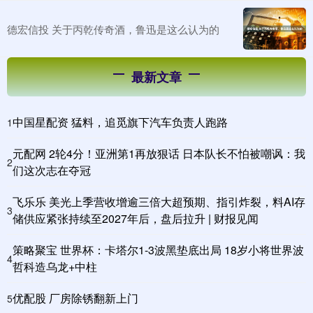
德宏信投 关于丙乾传奇酒，鲁迅是这么认为的
最新文章
中国星配资 猛料，追觅旗下汽车负责人跑路
1
元配网 2轮4分！亚洲第1再放狠话 日本队长不怕被嘲讽：我
2
们这次志在夺冠
飞乐乐 美光上季营收增逾三倍大超预期、指引炸裂，料AI存
3
储供应紧张持续至2027年后，盘后拉升 | 财报见闻
策略聚宝 世界杯：卡塔尔1-3波黑垫底出局 18岁小将世界波
4
哲科造乌龙+中柱
优配股 厂房除锈翻新上门
5