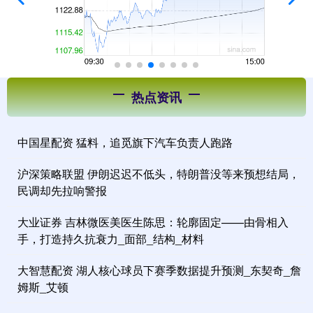
热点资讯
中国星配资 猛料，追觅旗下汽车负责人跑路
沪深策略联盟 伊朗迟迟不低头，特朗普没等来预想结局，
民调却先拉响警报
大业证券 吉林微医美医生陈思：轮廓固定——由骨相入
手，打造持久抗衰力_面部_结构_材料
大智慧配资 湖人核心球员下赛季数据提升预测_东契奇_詹
姆斯_艾顿