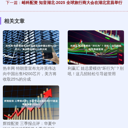
下一篇：
峪科配资 知音湖北·2025 全球旅行商大会在湖北宜昌举行
相关文章
热丰网 特朗普宣布允许英伟达
利赢汇 娃总爱模仿“坏行为”？别
向中国出售H200芯片，美方将
吼！这几招轻松引导超管用
收取25%的分成
辉煌配资 三季报点评：华夏中