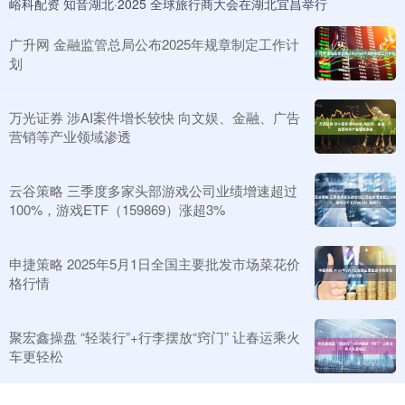
峪科配资 知音湖北·2025 全球旅行商大会在湖北宜昌举行
广升网 金融监管总局公布2025年规章制定工作计
划
万光证券 涉AI案件增长较快 向文娱、金融、广告
营销等产业领域渗透
云谷策略 三季度多家头部游戏公司业绩增速超过
100%，游戏ETF（159869）涨超3%
申捷策略 2025年5月1日全国主要批发市场菜花价
格行情
聚宏鑫操盘 “轻装行”+行李摆放“窍门” 让春运乘火
车更轻松