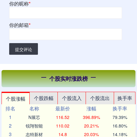
你的昵称
*
你的邮箱
*
提交评论
个股实时涨跌榜
个股跌幅
个股流入
个股流出
换手率
个股涨幅
排名
名称
最新价
涨幅
换手率
1
N展芯
116.52
396.89%
79.39%
2
锐翔智能
110.02
20.21%
16.80%
3
志特新材
14.8
20.03%
14.18%