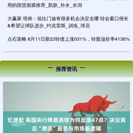
用的国货面膜推荐_肌肤_补水_水润
大赢家 塔帅：祖比门迪有很多机会决定去哪 转会窗口很长
&希望让球队进步_约克雷斯_训练_球员
点石策略 8月11日新23转债上涨031%，转股溢价率4136%
推荐资讯