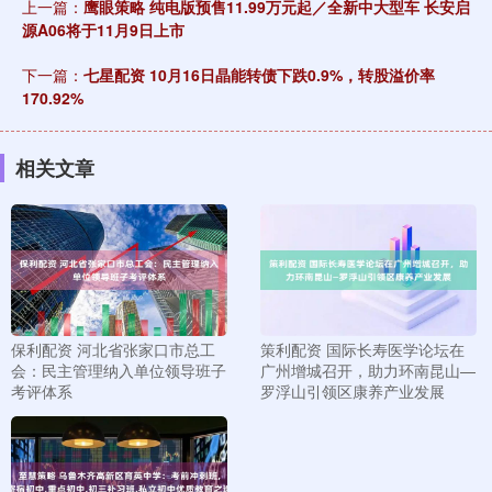
上一篇：
鹰眼策略 纯电版预售11.99万元起／全新中大型车 长安启
源A06将于11月9日上市
下一篇：
七星配资 10月16日晶能转债下跌0.9%，转股溢价率
170.92%
相关文章
保利配资 河北省张家口市总工
策利配资 国际长寿医学论坛在
会：民主管理纳入单位领导班子
广州增城召开，助力环南昆山—
考评体系
罗浮山引领区康养产业发展