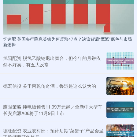
忆速配 英国央行降息英镑为何反涨47点？决议背后“鹰派”底色与市场
新逻辑
旭阳配资 脱氢乙酸钠退出舞台，但今年的月饼依
然不好卖，有五大反常
德宏信投 关于丙乾传奇酒，鲁迅是这么认为的
鹰眼策略 纯电版预售11.99万元起／全新中大型车
长安启源A06将于11月9日上市
德旺配资 农业农村部：预计后期“菜篮子”产品会呈
现购销两旺的格局