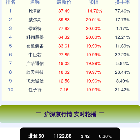
排名
名称
最新价
涨幅
换手率
1
N津富
37.49
114.72%
77.46%
2
威尔高
39.83
20.01%
17.76%
3
锴威特
77.82
20.00%
1.17%
4
科翔股份
64.32
20.00%
12.21%
5
蜀道装备
33.61
19.99%
11.69%
6
中巨芯
27.85
19.99%
32.20%
7
广哈通信
19.03
19.99%
5.84%
8
欣天科技
18.02
19.97%
28.44%
9
飞天诚信
12.56
19.96%
8.49%
10
任子行
7.16
19.93%
31.42%
沪深京行情 实时轮播
北证50
1122.88
3.42
0.30%