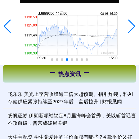
热点资讯
飞乐乐 美光上季营收增逾三倍大超预期、指引炸裂，料AI
存储供应紧张持续至2027年后，盘后拉升 | 财报见闻
扬帆证券 伊朗新领袖锁定8月里海峰会首秀，美以斩首谣言
不攻自破，普京成破局关键
天牛宝配资 学生党爱用的平价面膜有哪些？4 款平价又好