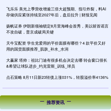
飞乐乐 美光上季营收增逾三倍大超预期、指引炸裂，料AI
存储供应紧张持续至2027年后，盘后拉升 | 财报见闻
扬帆证券 伊朗新领袖锁定8月里海峰会首秀，美以斩首谣言
不攻自破，普京成破局关键
天牛宝配资 学生党爱用的平价面膜有哪些？4 款平价又好
用的国货面膜推荐_肌肤_补水_水润
大赢家 塔帅：祖比门迪有很多机会决定去哪 转会窗口很长
&希望让球队进步_约克雷斯_训练_球员
点石策略 8月11日新23转债上涨031%，转股溢价率4136%
推荐资讯