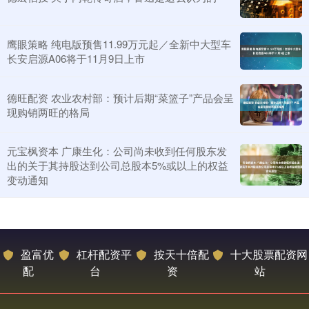
鹰眼策略 纯电版预售11.99万元起／全新中大型车
长安启源A06将于11月9日上市
德旺配资 农业农村部：预计后期“菜篮子”产品会呈
现购销两旺的格局
元宝枫资本 广康生化：公司尚未收到任何股东发
出的关于其持股达到公司总股本5%或以上的权益
变动通知
盈富优
杠杆配资平
按天十倍配
十大股票配资网
配
台
资
站