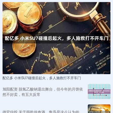
配亿多 小米SU7碰撞后起火，多人施救打不开车门
旭阳配资 脱氢乙酸钠退出舞台，但今年的月饼依
然不好卖，有五大反常
德宏信投 关于丙乾传奇酒，鲁迅是这么认为的