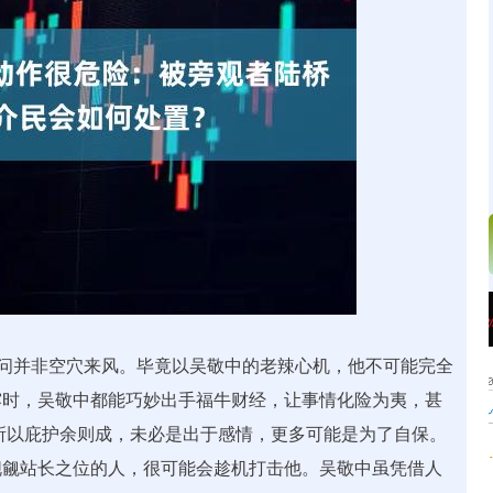
沪深300
4694.44
.42%
43.13
0.93%
疑问并非空穴来风。毕竟以吴敬中的老辣心机，他不可能完全
露时，吴敬中都能巧妙出手福牛财经，让事情化险为夷，甚
所以庇护余则成，未必是出于感情，更多可能是为了自保。
觊觎站长之位的人，很可能会趁机打击他。吴敬中虽凭借人