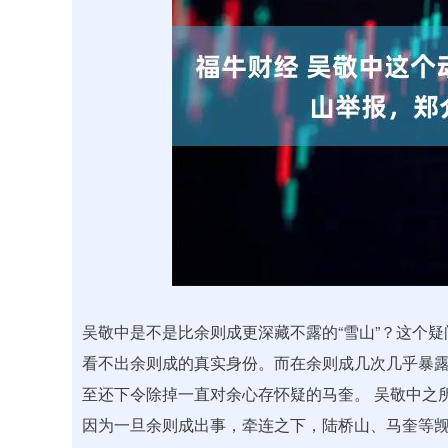
深证成指
14311.01
.68
1.02%
200.89
1
吴敬中是不是比余则成更深藏不露的“雪山”？这个
看不出余则成的真实身份。而在余则成几次几乎暴
至还下令除掉一直对余心存怀疑的马奎。 吴敬中之
因为一旦余则成出事，牵连之下，陆桥山、马奎等