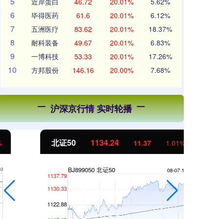
5
近岸蛋白
46.72
20.01%
5.62%
6
毕得医药
61.6
20.01%
6.12%
7
五洲医疗
83.62
20.01%
18.37%
8
耐科装备
49.67
20.01%
6.83%
9
一博科技
53.33
20.01%
17.26%
10
方邦股份
146.16
20.00%
7.68%
沪深京行情 实时轮播
北证50
1134.24
创
11.37
1.01%