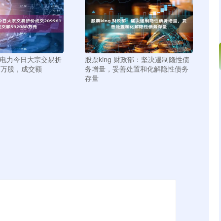
控电力今日大宗交易折
股票king 财政部：坚决遏制隐性债
61万股，成交额
务增量，妥善处置和化解隐性债务
存量