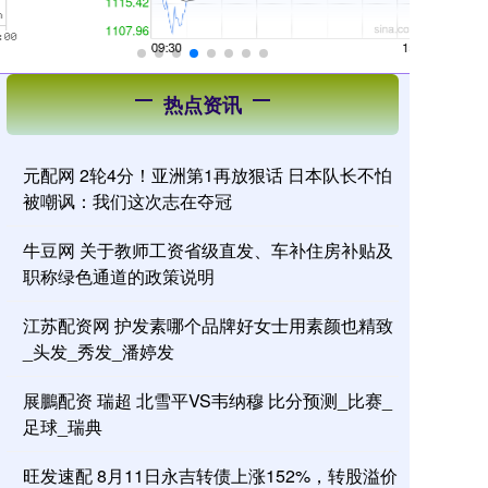
热点资讯
元配网 2轮4分！亚洲第1再放狠话 日本队长不怕
被嘲讽：我们这次志在夺冠
牛豆网 关于教师工资省级直发、车补住房补贴及
职称绿色通道的政策说明
江苏配资网 护发素哪个品牌好女士用素颜也精致
_头发_秀发_潘婷发
展鵬配资 瑞超 北雪平VS韦纳穆 比分预测_比赛_
足球_瑞典
旺发速配 8月11日永吉转债上涨152%，转股溢价