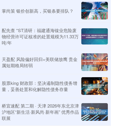
掌尚策 银价创新高，买银条要排队？
配先查 *ST清研：福建通海镍业危险废
物经营许可证核准的处置规模为11.33万
吨/年
天盈配 风险偏好回归+美联储放鹰 贵金
属短期格局转弱
股票king 财政部：坚决遏制隐性债务增
量，妥善处置和化解隐性债务存量
桥宜速配 第二期 · 天津 2026年东北京津
沪地区“新生活·新风尚·新年画” 优秀作品
联展