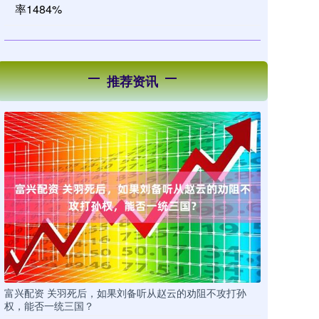
率1484%
推荐资讯
富兴配资 关羽死后，如果刘备听从赵云的劝阻不攻打孙
权，能否一统三国？