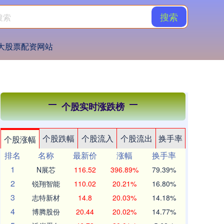
搜索
大股票配资网站
个股实时涨跌榜
个股跌幅
个股流入
个股流出
换手率
个股涨幅
排名
名称
最新价
涨幅
换手率
1
N展芯
116.52
396.89%
79.39%
2
锐翔智能
110.02
20.21%
16.80%
3
志特新材
14.8
20.03%
14.18%
4
博腾股份
20.44
20.02%
14.77%