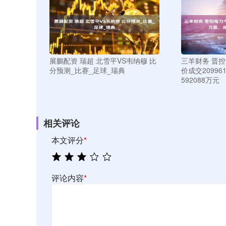
展鵬配资 瑞超 北雪平VS韦纳穆 比
三羊财务 晋
分预测_比赛_足球_瑞典
价成交2099
592088万元
相关评论
本文评分
*
评论内容
*