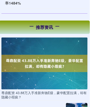
率1484%
推荐资讯
尊鼎配资 43.88万入手准新奔驰E级，豪华配置拉满，却有
隐藏小瑕疵？