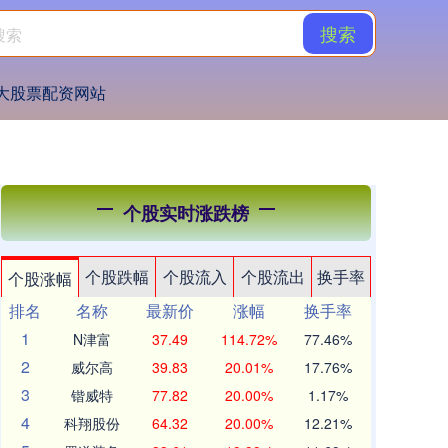
搜索
大股票配资网站
个股实时涨跌榜
个股跌幅
个股流入
个股流出
换手率
个股涨幅
排名
名称
最新价
涨幅
换手率
1
N津富
37.49
114.72%
77.46%
2
威尔高
39.83
20.01%
17.76%
3
锴威特
77.82
20.00%
1.17%
4
科翔股份
64.32
20.00%
12.21%