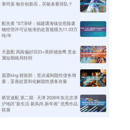
掌尚策 银价创新高，买银条要排队？
配先查 *ST清研：福建通海镍业危险废
物经营许可证核准的处置规模为11.33万
吨/年
天盈配 风险偏好回归+美联储放鹰 贵金
属短期格局转弱
股票king 财政部：坚决遏制隐性债务增
量，妥善处置和化解隐性债务存量
桥宜速配 第二期 · 天津 2026年东北京津
沪地区“新生活·新风尚·新年画” 优秀作品
联展