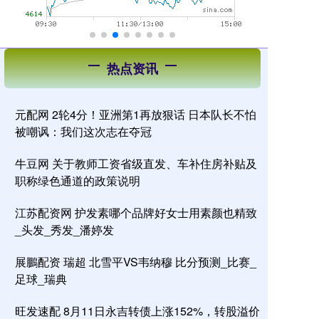
热点资讯
元配网 2轮4分！亚洲第1再放狠话 日本队长不怕
被嘲讽：我们这次志在夺冠
牛豆网 关于教师工资省级直发、车补住房补贴及
职称绿色通道的政策说明
江苏配资网 护发素哪个品牌好女士用素颜也精致
_头发_秀发_潘婷发
展鵬配资 瑞超 北雪平VS韦纳穆 比分预测_比赛_
足球_瑞典
旺发速配 8月11日永吉转债上涨152%，转股溢价