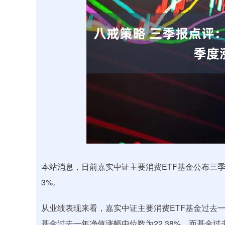
900.35
深证成指
14110.12
21.92
0.57%
本站消息，日前嘉实中证主要消费ETF基金公布三季报
3%。
从业绩表现来看，嘉实中证主要消费ETF基金过去一年净
基金过去一年净值涨幅中位数为22.38%。而基金过去