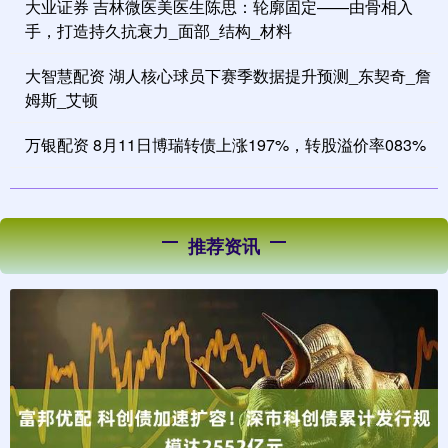
大业证券 吉林微医美医生陈思：轮廓固定——由骨相入
手，打造持久抗衰力_面部_结构_材料
大智慧配资 湖人核心球员下赛季数据提升预测_东契奇_詹
姆斯_艾顿
万银配资 8月11日博瑞转债上涨197%，转股溢价率083%
推荐资讯