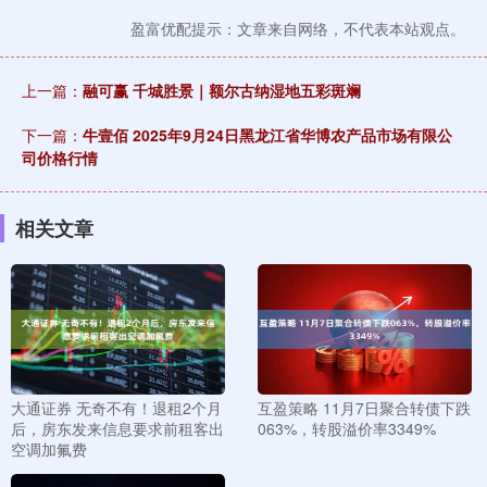
盈富优配提示：文章来自网络，不代表本站观点。
上一篇：
融可赢 千城胜景｜额尔古纳湿地五彩斑斓
下一篇：
牛壹佰 2025年9月24日黑龙江省华博农产品市场有限公
司价格行情
相关文章
大通证券 无奇不有！退租2个月
互盈策略 11月7日聚合转债下跌
后，房东发来信息要求前租客出
063%，转股溢价率3349%
空调加氟费