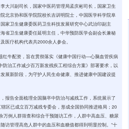
司李大川副司长，国家中医药管理局孟庆彬司长，国家卫生
学院北京协和医学院院校长吉训明院士，中国医学科学院阜
，国家卫生健康委医药卫生科技发展研究中心武治印副主
青海省卫生健康委任延明主任，中华预防医学会副会长兼秘
及医疗机构代表共2000余人参会。
"为主题红牛配资，旨在贯彻落实《健康中国行动—心脑血管疾病
脑卒中防治工作减少百万新发残疾工程综合方案》部署要求，以
量发展新阶段，为守护人民生命健康、推进健康中国建设提
》，报告全面梳理全国脑卒中防治与减残工作，系统展示了
直辖区已成立百万减残专委会，形成全国协同推进格局；20
700 余万例人群筛查和综合干预随访工作，人群中高血压、糖尿
随访管理高危人群中的血压和血糖值都得到明显控制。”十