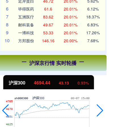
5
近岸蛋白
46.72
20.01%
5.62%
6
毕得医药
61.6
20.01%
6.12%
7
五洲医疗
83.62
20.01%
18.37%
8
耐科装备
49.67
20.01%
6.83%
9
一博科技
53.33
20.01%
17.26%
10
方邦股份
146.16
20.00%
7.68%
沪深京行情 实时轮播
北证50
1134.24
创
11.37
1.01%