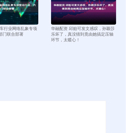
汽车行业网络乱象专项
华融配资 邱贻可发文感叹，孙颖莎
部门联合部署
乐坏了，真没猜到竟由她搞定压轴
环节，太暖心！