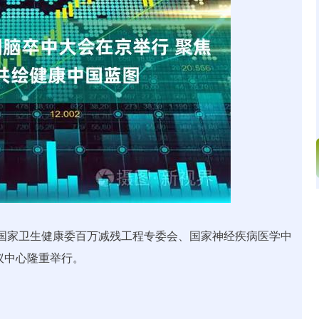
沪深300
4694.44
.42%
43.13
0.93%
会、国家卫生健康委百万减残工程专委会、国家神经疾病医学中
议中心隆重举行。