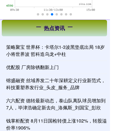
热点资讯
策略聚宝 世界杯：卡塔尔1-3波黑垫底出局 18岁
小将世界波 哲科造乌龙+中柱
优配股 厂房除锈翻新上门
镕盛融资 丝域养发二十年深耕定义行业新范式，
科技重塑养发行业_头皮_服务_品牌
六六配资 德转最新动态，泰山队离队球员增加到
7人，毕津浩确定新去向_洛佩斯_刘国宝_彭欣
钱掌柜配资 8月11日国检转债上涨102%，转股溢
价率1906%