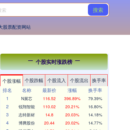
搜索
大股票配资网站
个股实时涨跌榜
个股跌幅
个股流入
个股流出
换手率
个股涨幅
排名
名称
最新价
涨幅
换手率
1
N展芯
116.52
396.89%
79.39%
2
锐翔智能
110.02
20.21%
16.80%
3
志特新材
14.8
20.03%
14.18%
4
博腾股份
20.44
20.02%
14.77%