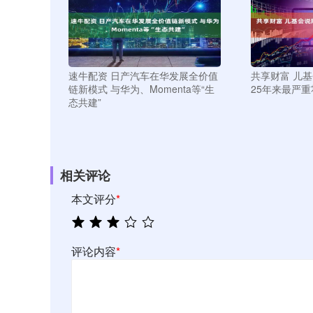
速牛配资 日产汽车在华发展全价值
共享财富 儿
链新模式 与华为、Momenta等“生
25年来最严
态共建”
相关评论
本文评分
*
评论内容
*