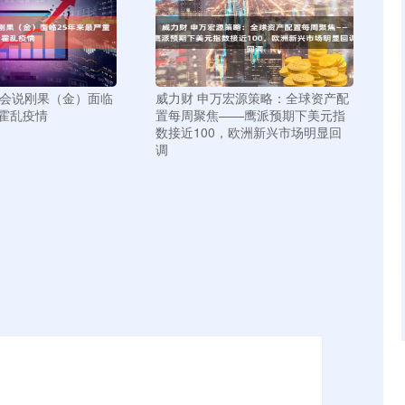
基会说刚果（金）面临
威力财 申万宏源策略：全球资产配
重霍乱疫情
置每周聚焦——鹰派预期下美元指
数接近100，欧洲新兴市场明显回
调