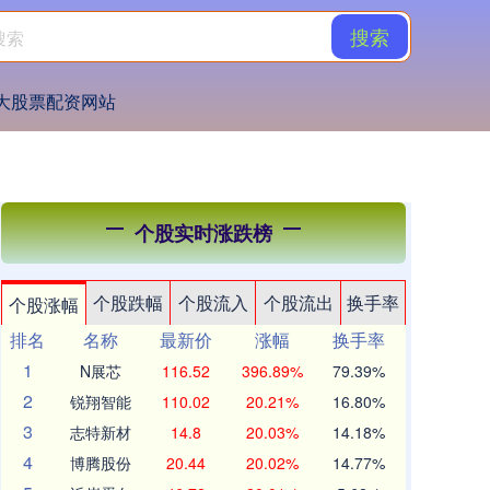
搜索
大股票配资网站
个股实时涨跌榜
个股跌幅
个股流入
个股流出
换手率
个股涨幅
排名
名称
最新价
涨幅
换手率
1
N展芯
116.52
396.89%
79.39%
2
锐翔智能
110.02
20.21%
16.80%
3
志特新材
14.8
20.03%
14.18%
4
博腾股份
20.44
20.02%
14.77%