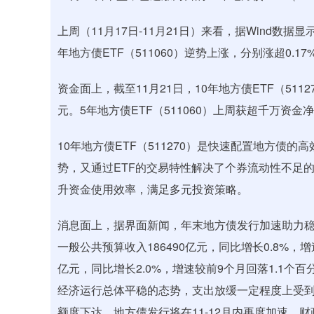
上周（11月17日-11月21日）来看，据Wind数据显
年地方债ETF（511060）逆势上涨，分别涨超0.17
资金面上，截至11月21日，10年地方债ETF（51
元。5年地方债ETF（511060）上周获超千万资金
10年地方债ETF（511270）是快速配置地方债
势，又通过ETF的交易特性解决了个券流动性不足
升资金使用效率，满足多元投资策略。
消息面上，据界面新闻，年末地方债发行加速助力稳
一般公共预算收入186490亿元，同比增长0.8%，增
亿元，同比增长2.0%，增速较前9个月回落1.1个
经济运行总体平稳的态势，支出放缓一定程度上受到
额度下达，地方债发行将在11-12月内再度加速，