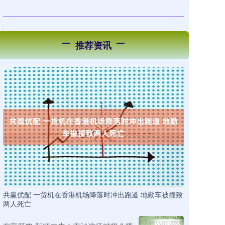
推荐资讯
共赢优配 一货机在香港机场降落时冲出跑道 地勤车被撞致
两人死亡