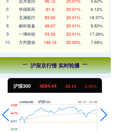
5
近岸蛋白
46.72
20.01%
5.62%
6
毕得医药
61.6
20.01%
6.12%
7
五洲医疗
83.62
20.01%
18.37%
8
耐科装备
49.67
20.01%
6.83%
9
一博科技
53.33
20.01%
17.26%
10
方邦股份
146.16
20.00%
7.68%
沪深京行情 实时轮播
沪深300
4694.44
北
43.13
0.93%