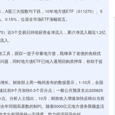
示，A股三大指数均下跌，10年地方债ETF（511270）、5
%、0.15%，位居全市场ETF涨幅前五。
1270）近3个交易日持续获资金净流入，累计净流入额近1.2亿
净流入。
的高效工具，跟踪一篮子存量地方债，既继承了老债的免税优
的问题，同时地方债ETF已纳入通用回购质押库，有助于提
增长。财政部上周一晚间发布的数据显示，1-10月，全国
速比前9个月加快0.3个百分点；一般公共预算支出225825
百分点。分析人士指出，10月，财政收入增速加快反映出当前
去年同期高基数的制约。随着5000亿元地方债务限额盘活
财政支出有望保持一定强度，助力经济回升向好。