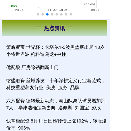
热点资讯
策略聚宝 世界杯：卡塔尔1-3波黑垫底出局 18岁
小将世界波 哲科造乌龙+中柱
优配股 厂房除锈翻新上门
镕盛融资 丝域养发二十年深耕定义行业新范式，
科技重塑养发行业_头皮_服务_品牌
六六配资 德转最新动态，泰山队离队球员增加到
7人，毕津浩确定新去向_洛佩斯_刘国宝_彭欣
钱掌柜配资 8月11日国检转债上涨102%，转股溢
价率1906%