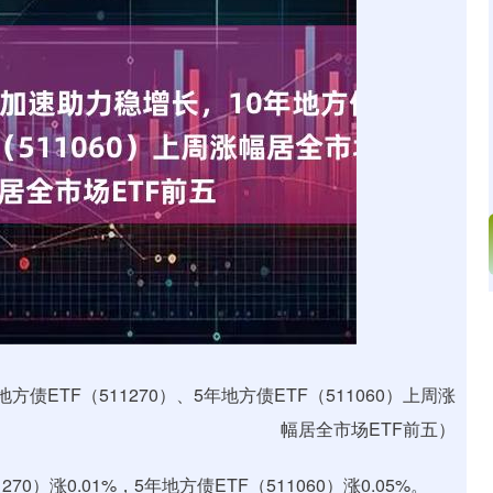
深证成指
14311.01
02%
200.89
1.42%
ETF（511270）、5年地方债ETF（511060）上周涨
幅居全市场ETF前五）
0）涨0.01%，5年地方债ETF（511060）涨0.05%。