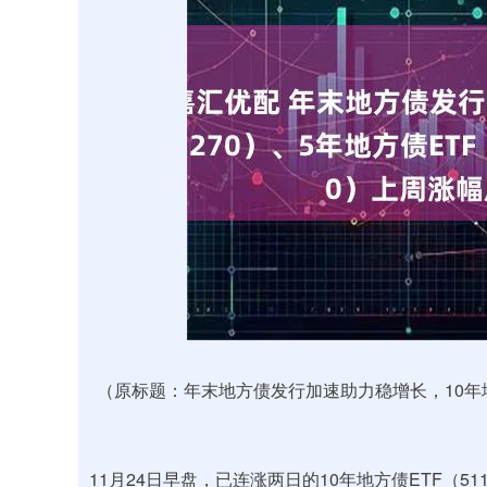
上证指数
3940.04
.40
2.13%
39.68
1.
（原标题：年末地方债发行加速助力稳增长，10年地方债
11月24日早盘，已连涨两日的10年地方债ETF（51127