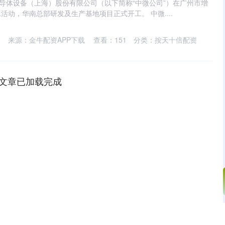
半导体设备（上海）股份有限公司（以下简称“中微公司”）在广州市增
动，华南总部研发及生产基地项目正式开工。 中微....
来源：金牛配资APP下载
查看：
151
分类：
按天十倍配资
文章已加载完成
沪深300
4651.31
.24%
-6.85
-0.15%