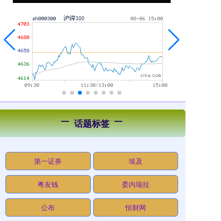
话题标签
第一证券
埃及
粤友钱
委内瑞拉
公布
恒财网