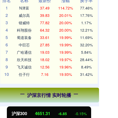
排名
名称
最新价
涨幅
换手率
1
N津富
37.49
114.72%
77.46%
2
威尔高
39.83
20.01%
17.76%
3
锴威特
77.82
20.00%
1.17%
4
科翔股份
64.32
20.00%
12.21%
5
蜀道装备
33.61
19.99%
11.69%
6
中巨芯
27.85
19.99%
32.20%
7
广哈通信
19.03
19.99%
5.84%
8
欣天科技
18.02
19.97%
28.44%
9
飞天诚信
12.56
19.96%
8.49%
10
任子行
7.16
19.93%
31.42%
沪深京行情 实时轮播
北证50
1122.88
创
3.42
0.30%