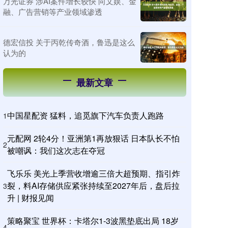
万光证券 涉AI案件增长较快 向文娱、金
融、广告营销等产业领域渗透
德宏信投 关于丙乾传奇酒，鲁迅是这么
认为的
最新文章
中国星配资 猛料，追觅旗下汽车负责人跑路
1
元配网 2轮4分！亚洲第1再放狠话 日本队长不怕
2
被嘲讽：我们这次志在夺冠
飞乐乐 美光上季营收增逾三倍大超预期、指引炸
裂，料AI存储供应紧张持续至2027年后，盘后拉
3
升 | 财报见闻
策略聚宝 世界杯：卡塔尔1-3波黑垫底出局 18岁
4