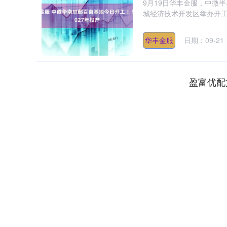
9月19日华丰金服，中微
城经济技术开发区举办开工活
华丰金服
日期：09-21
盈富优配
深证成指
14110.12
.92
0.57%
-34.08
-0