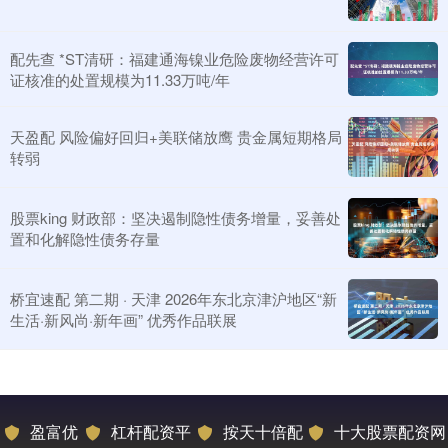
配先查 *ST清研：福建通海镍业危险废物经营许可
证核准的处置规模为11.33万吨/年
天盈配 风险偏好回归+美联储放鹰 贵金属短期格局
转弱
股票king 财政部：坚决遏制隐性债务增量，妥善处
置和化解隐性债务存量
桥宜速配 第二期 · 天津 2026年东北京津沪地区“新
生活·新风尚·新年画” 优秀作品联展
盈富优
杠杆配资平
按天十倍配
十大股票配资网