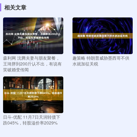
相关文章
森利网 沈腾夫妻与朋友聚餐，
趣策略 特朗普威胁墨西哥不供
王琦胖到200斤认不出，有说有
水就加征关税
笑破婚变传闻
日斗-优配 11月7日天润转债下
跌045%，转股溢价率2029%