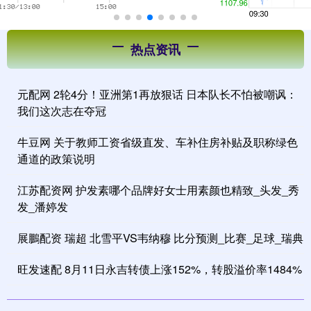
热点资讯
元配网 2轮4分！亚洲第1再放狠话 日本队长不怕被嘲讽：
我们这次志在夺冠
牛豆网 关于教师工资省级直发、车补住房补贴及职称绿色
通道的政策说明
江苏配资网 护发素哪个品牌好女士用素颜也精致_头发_秀
发_潘婷发
展鵬配资 瑞超 北雪平VS韦纳穆 比分预测_比赛_足球_瑞典
旺发速配 8月11日永吉转债上涨152%，转股溢价率1484%