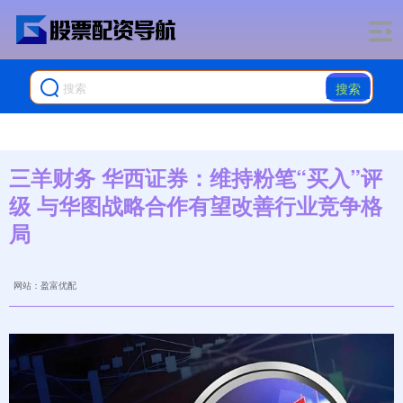
搜索
三羊财务 华西证券：维持粉笔“买入”评
级 与华图战略合作有望改善行业竞争格
局
网站：盈富优配