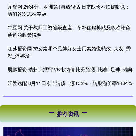
元配网 2轮4分！亚洲第1再放狠话 日本队长不怕被嘲讽：
我们这次志在夺冠
牛豆网 关于教师工资省级直发、车补住房补贴及职称绿色
通道的政策说明
江苏配资网 护发素哪个品牌好女士用素颜也精致_头发_秀
发_潘婷发
展鵬配资 瑞超 北雪平VS韦纳穆 比分预测_比赛_足球_瑞典
旺发速配 8月11日永吉转债上涨152%，转股溢价率1484%
推荐资讯