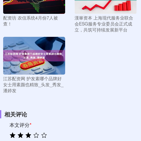
配资坊 农信系统4月份7人被
漢崋资本 上海现代服务业联合
查！
会ESG服务专业委员会正式成
立，共筑可持续发展新平台
江苏配资网 护发素哪个品牌好
女士用素颜也精致_头发_秀发_
潘婷发
相关评论
本文评分
*