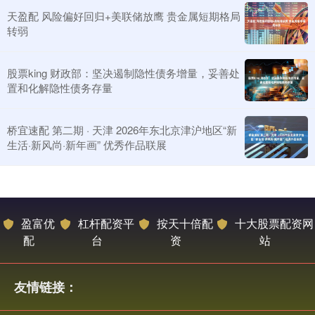
天盈配 风险偏好回归+美联储放鹰 贵金属短期格局
转弱
股票king 财政部：坚决遏制隐性债务增量，妥善处
置和化解隐性债务存量
桥宜速配 第二期 · 天津 2026年东北京津沪地区“新
生活·新风尚·新年画” 优秀作品联展
盈富优
杠杆配资平
按天十倍配
十大股票配资网
配
台
资
站
友情链接：