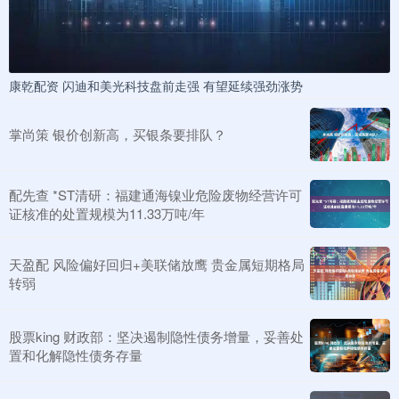
康乾配资 闪迪和美光科技盘前走强 有望延续强劲涨势
掌尚策 银价创新高，买银条要排队？
配先查 *ST清研：福建通海镍业危险废物经营许可
证核准的处置规模为11.33万吨/年
天盈配 风险偏好回归+美联储放鹰 贵金属短期格局
转弱
股票king 财政部：坚决遏制隐性债务增量，妥善处
置和化解隐性债务存量