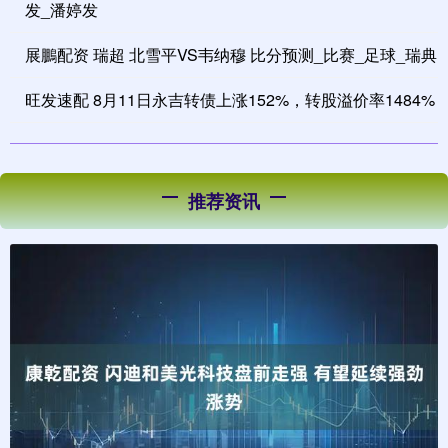
发_潘婷发
展鵬配资 瑞超 北雪平VS韦纳穆 比分预测_比赛_足球_瑞典
旺发速配 8月11日永吉转债上涨152%，转股溢价率1484%
推荐资讯