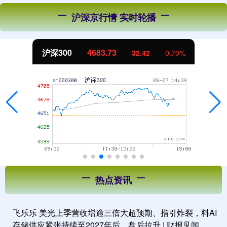
沪深京行情 实时轮播
北证50
1132.87
10.00
0.89%
热点资讯
飞乐乐 美光上季营收增逾三倍大超预期、指引炸裂，料AI
存储供应紧张持续至2027年后，盘后拉升 | 财报见闻