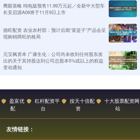
鹰眼策略 纯电版预售11.99万元起／全新中大型车
长安启源A06将于11月9日上市
德旺配资 农业农村部：预计后期“菜篮子”产品会呈
现购销两旺的格局
元宝枫资本 广康生化：公司尚未收到任何股东发
出的关于其持股达到公司总股本5%或以上的权益
变动通知
盈富优
杠杆配资平
按天十倍配
十大股票配资网
配
台
资
站
友情链接：