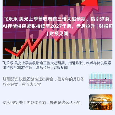
飞乐乐 美光上季营收增逾三倍大超预期、指引炸裂，料AI存储供应紧
张持续至2027年后，盘后拉升 | 财报见闻
旭阳配资 脱氢乙酸钠退出舞台，但今年的月饼依
然不好卖，有五大反常
德宏信投 关于丙乾传奇酒，鲁迅是这么认为的