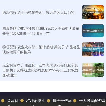
德宏信投 关于丙乾传奇酒，鲁迅是这么认为的
鹰眼策略 纯电版预售11.99万元起／全新中大型车
长安启源A06将于11月9日上市
德旺配资 农业农村部：预计后期“菜篮子”产品会呈
现购销两旺的格局
元宝枫资本 广康生化：公司尚未收到任何股东发
出的关于其持股达到公司总股本5%或以上的权益
变动通知
盈富优
杠杆配资平
按天十倍配
十大股票配资网
配
台
资
站