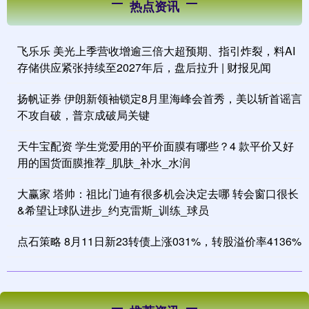
热点资讯
飞乐乐 美光上季营收增逾三倍大超预期、指引炸裂，料AI
存储供应紧张持续至2027年后，盘后拉升 | 财报见闻
扬帆证券 伊朗新领袖锁定8月里海峰会首秀，美以斩首谣言
不攻自破，普京成破局关键
天牛宝配资 学生党爱用的平价面膜有哪些？4 款平价又好
用的国货面膜推荐_肌肤_补水_水润
大赢家 塔帅：祖比门迪有很多机会决定去哪 转会窗口很长
&希望让球队进步_约克雷斯_训练_球员
点石策略 8月11日新23转债上涨031%，转股溢价率4136%