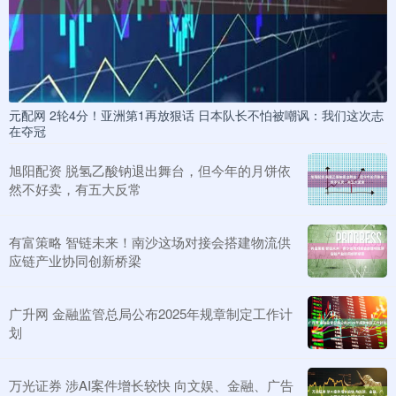
元配网 2轮4分！亚洲第1再放狠话 日本队长不怕被嘲讽：我们这次志
在夺冠
旭阳配资 脱氢乙酸钠退出舞台，但今年的月饼依
然不好卖，有五大反常
有富策略 智链未来！南沙这场对接会搭建物流供
应链产业协同创新桥梁
广升网 金融监管总局公布2025年规章制定工作计
划
万光证券 涉AI案件增长较快 向文娱、金融、广告