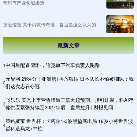
营销等产业领域渗透
德宏信投 关于丙乾传奇酒，鲁迅是这么认为的
最新文章
中国星配资 猛料，追觅旗下汽车负责人跑路
1
元配网 2轮4分！亚洲第1再放狠话 日本队长不怕被嘲讽：我
2
们这次志在夺冠
飞乐乐 美光上季营收增逾三倍大超预期、指引炸裂，料AI存
3
储供应紧张持续至2027年后，盘后拉升 | 财报见闻
策略聚宝 世界杯：卡塔尔1-3波黑垫底出局 18岁小将世界波
4
哲科造乌龙+中柱