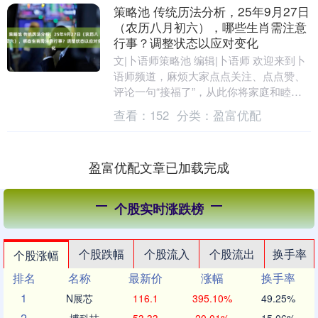
策略池 传统历法分析，25年9月27日
（农历八月初六），哪些生肖需注意
行事？调整状态以应对变化
文|卜语师策略池 编辑|卜语师 欢迎来到卜
语师频道，麻烦大家点点关注、点点赞、
评论一句“接福了”，从此你将家庭和睦，
子女孝顺，所愿皆得，一顺百顺！ 2025年
查看：
152
分类：
盈富优配
9....
盈富优配文章已加载完成
个股实时涨跌榜
个股跌幅
个股流入
个股流出
换手率
个股涨幅
排名
名称
最新价
涨幅
换手率
1
N展芯
116.1
395.10%
49.25%
2