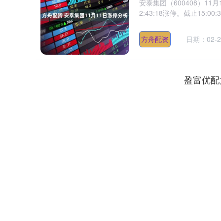
安泰集团（600408）11
2:43:18涨停。截止15:00
方舟配资
日期：02-2
盈富优配
深证成指
14311.01
.68
1.02%
200.89
1