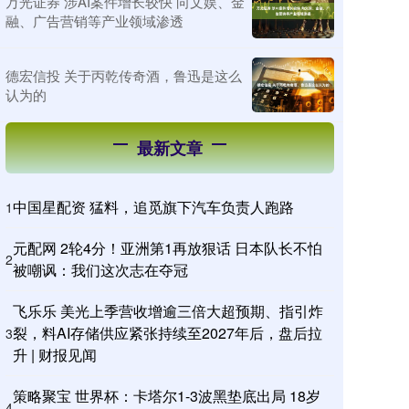
万光证券 涉AI案件增长较快 向文娱、金
融、广告营销等产业领域渗透
德宏信投 关于丙乾传奇酒，鲁迅是这么
认为的
最新文章
中国星配资 猛料，追觅旗下汽车负责人跑路
1
元配网 2轮4分！亚洲第1再放狠话 日本队长不怕
2
被嘲讽：我们这次志在夺冠
飞乐乐 美光上季营收增逾三倍大超预期、指引炸
裂，料AI存储供应紧张持续至2027年后，盘后拉
3
升 | 财报见闻
策略聚宝 世界杯：卡塔尔1-3波黑垫底出局 18岁
4