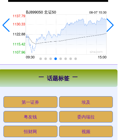
话题标签
第一证券
埃及
粤友钱
委内瑞拉
恒财网
视频