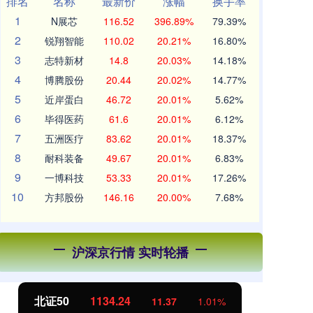
排名
名称
最新价
涨幅
换手率
1
N展芯
116.52
396.89%
79.39%
2
锐翔智能
110.02
20.21%
16.80%
3
志特新材
14.8
20.03%
14.18%
4
博腾股份
20.44
20.02%
14.77%
5
近岸蛋白
46.72
20.01%
5.62%
6
毕得医药
61.6
20.01%
6.12%
7
五洲医疗
83.62
20.01%
18.37%
8
耐科装备
49.67
20.01%
6.83%
9
一博科技
53.33
20.01%
17.26%
10
方邦股份
146.16
20.00%
7.68%
沪深京行情 实时轮播
北证50
1134.24
创
11.37
1.01%