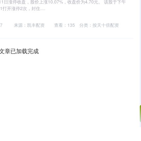
月11日涨停收盘，股价上涨10.07%，收盘价为4.70元。 该股于下午
:31打开涨停2次，封住....
7
来源：凯丰配资
查看：
135
分类：
按天十倍配资
文章已加载完成
沪深300
4694.44
.42%
43.13
0.93%