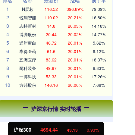
排名
名称
最新价
涨幅
换手率
1
N展芯
116.52
396.89%
79.39%
2
锐翔智能
110.02
20.21%
16.80%
3
志特新材
14.8
20.03%
14.18%
4
博腾股份
20.44
20.02%
14.77%
5
近岸蛋白
46.72
20.01%
5.62%
6
毕得医药
61.6
20.01%
6.12%
7
五洲医疗
83.62
20.01%
18.37%
8
耐科装备
49.67
20.01%
6.83%
9
一博科技
53.33
20.01%
17.26%
10
方邦股份
146.16
20.00%
7.68%
沪深京行情 实时轮播
北证50
1134.24
创
11.37
1.01%