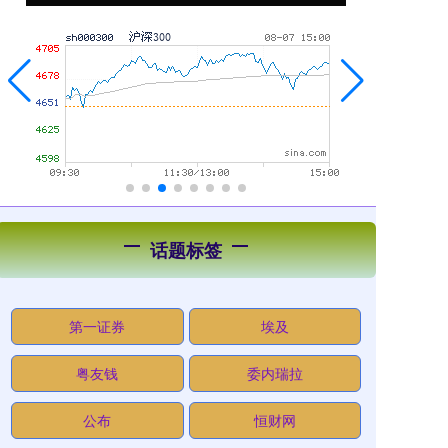
话题标签
第一证券
埃及
粤友钱
委内瑞拉
公布
恒财网