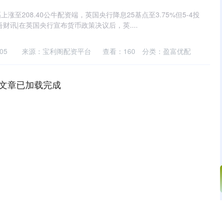
至208.40公牛配资端，英国央行降息25基点至3.75%但5-4投
财讯|在英国央行宣布货币政策决议后，英....
05
来源：宝利阁配资平台
查看：
160
分类：
盈富优配
文章已加载完成
沪深300
4694.44
.42%
43.13
0.93%