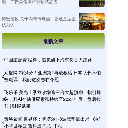
融、广告营销等产业领域渗透
德宏信投 关于丙乾传奇酒，鲁迅是这么
认为的
最新文章
中国星配资 猛料，追觅旗下汽车负责人跑路
1
元配网 2轮4分！亚洲第1再放狠话 日本队长不怕
2
被嘲讽：我们这次志在夺冠
飞乐乐 美光上季营收增逾三倍大超预期、指引炸
裂，料AI存储供应紧张持续至2027年后，盘后拉
3
升 | 财报见闻
策略聚宝 世界杯：卡塔尔1-3波黑垫底出局 18岁
4
小将世界波 哲科造乌龙+中柱