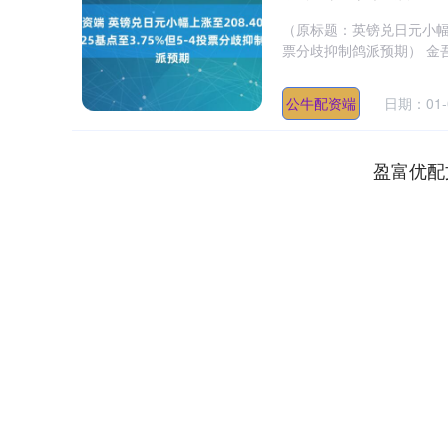
（原标题：英镑兑日元小幅上涨
票分歧抑制鸽派预期） 金吾
公牛配资端
日期：01-
盈富优配
深证成指
14311.01
.68
1.02%
200.89
1