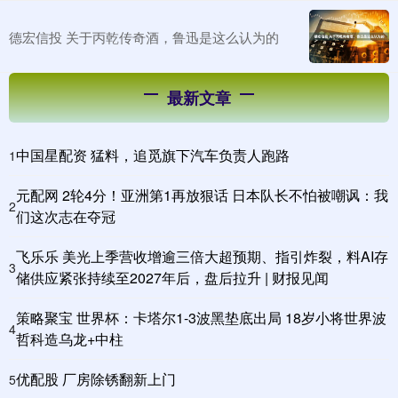
德宏信投 关于丙乾传奇酒，鲁迅是这么认为的
最新文章
中国星配资 猛料，追觅旗下汽车负责人跑路
1
元配网 2轮4分！亚洲第1再放狠话 日本队长不怕被嘲讽：我
2
们这次志在夺冠
飞乐乐 美光上季营收增逾三倍大超预期、指引炸裂，料AI存
3
储供应紧张持续至2027年后，盘后拉升 | 财报见闻
策略聚宝 世界杯：卡塔尔1-3波黑垫底出局 18岁小将世界波
4
哲科造乌龙+中柱
优配股 厂房除锈翻新上门
5