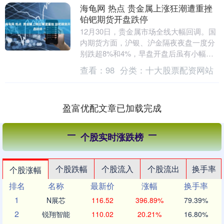
海龟网 热点 贵金属上涨狂潮遭重挫
铂钯期货开盘跌停
12月30日，贵金属市场全线大幅回调。国
内期货方面，沪银、沪金隔夜夜盘一度分
别跌超8%和4%，早盘开盘后虽有小幅回
升，但整体承压。值得一提的是，铂、钯
查看：
98
分类：
十大股票配资网站
期货主力合....
盈富优配文章已加载完成
个股实时涨跌榜
个股跌幅
个股流入
个股流出
换手率
个股涨幅
排名
名称
最新价
涨幅
换手率
1
N展芯
116.52
396.89%
79.39%
2
锐翔智能
110.02
20.21%
16.80%