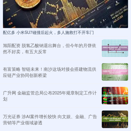
配亿多 小米SU7碰撞后起火，多人施救打不开车门
旭阳配资 脱氢乙酸钠退出舞台，但今年的月饼依
然不好卖，有五大反常
有富策略 智链未来！南沙这场对接会搭建物流供
应链产业协同创新桥梁
广升网 金融监管总局公布2025年规章制定工作计
划
万光证券 涉AI案件增长较快 向文娱、金融、广告
营销等产业领域渗透