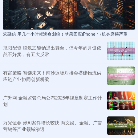
宏融信 用几个小时就满身划痕！苹果回应iPhone 17机身磨损严重
旭阳配资 脱氢乙酸钠退出舞台，但今年的月饼依
然不好卖，有五大反常
有富策略 智链未来！南沙这场对接会搭建物流供
应链产业协同创新桥梁
广升网 金融监管总局公布2025年规章制定工作计
划
万光证券 涉AI案件增长较快 向文娱、金融、广告
营销等产业领域渗透