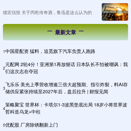
德宏信投 关于丙乾传奇酒，鲁迅是这么认为的
最新文章
中国星配资 猛料，追觅旗下汽车负责人跑路
1
元配网 2轮4分！亚洲第1再放狠话 日本队长不怕被嘲讽：我
2
们这次志在夺冠
飞乐乐 美光上季营收增逾三倍大超预期、指引炸裂，料AI存
3
储供应紧张持续至2027年后，盘后拉升 | 财报见闻
策略聚宝 世界杯：卡塔尔1-3波黑垫底出局 18岁小将世界波
4
哲科造乌龙+中柱
优配股 厂房除锈翻新上门
5