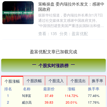
策略操盘 委内瑞拉外长发文：感谢中
国政府
据新华社报道，委内瑞拉外长希尔1月7日
通过社交媒体发文感谢中国政府支持。
“中国强烈谴责美国严重违反国际法和侵犯
委内瑞拉主权的行为。”希尔写道，“委内
查看：
135
分类：
盈富优配
瑞拉总统尼....
盈富优配文章已加载完成
个股实时涨跌榜
个股跌幅
个股流入
个股流出
换手率
个股涨幅
排名
名称
最新价
涨幅
换手率
1
N津富
37.49
114.72%
77.46%
2
威尔高
39.83
20.01%
17.76%