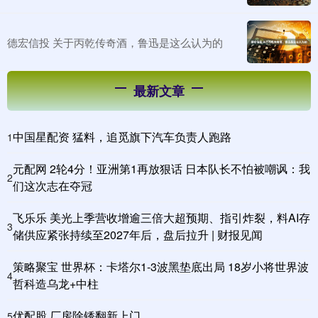
德宏信投 关于丙乾传奇酒，鲁迅是这么认为的
最新文章
中国星配资 猛料，追觅旗下汽车负责人跑路
1
元配网 2轮4分！亚洲第1再放狠话 日本队长不怕被嘲讽：我
2
们这次志在夺冠
飞乐乐 美光上季营收增逾三倍大超预期、指引炸裂，料AI存
3
储供应紧张持续至2027年后，盘后拉升 | 财报见闻
策略聚宝 世界杯：卡塔尔1-3波黑垫底出局 18岁小将世界波
4
哲科造乌龙+中柱
优配股 厂房除锈翻新上门
5