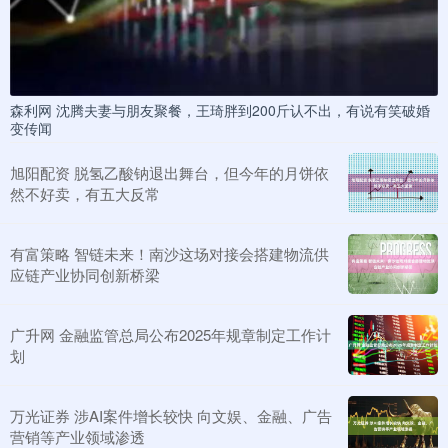
森利网 沈腾夫妻与朋友聚餐，王琦胖到200斤认不出，有说有笑破婚
变传闻
旭阳配资 脱氢乙酸钠退出舞台，但今年的月饼依
然不好卖，有五大反常
有富策略 智链未来！南沙这场对接会搭建物流供
应链产业协同创新桥梁
广升网 金融监管总局公布2025年规章制定工作计
划
万光证券 涉AI案件增长较快 向文娱、金融、广告
营销等产业领域渗透