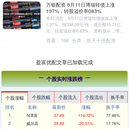
万银配资 8月11日博瑞转债上涨
197%，转股溢价率083%
本站消息，8月11日博瑞转债收盘上涨
1.97%，报338.09元/张，成交额15.71亿
元，转股溢价率0.83%。 资料显示，博瑞
转债信用级别为“AA-”，债券....
查看：
188
分类：
按天十倍配资
盈富优配文章已加载完成
个股实时涨跌榜
个股跌幅
个股流入
个股流出
换手率
个股涨幅
排名
名称
最新价
涨幅
换手率
1
N津富
37.49
114.72%
77.46%
2
威尔高
39.83
20.01%
17.76%