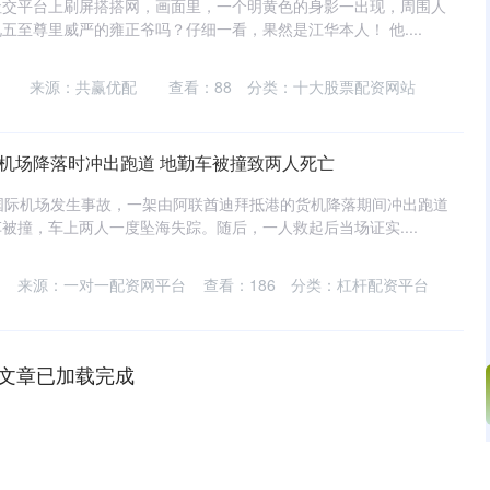
社交平台上刷屏搭搭网，画面里，一个明黄色的身影一出现，周围人
五至尊里威严的雍正爷吗？仔细一看，果然是江华本人！ 他....
来源：共赢优配
查看：
88
分类：
十大股票配资网站
港机场降落时冲出跑道 地勤车被撞致两人死亡
国际机场发生事故，一架由阿联酋迪拜抵港的货机降落期间冲出跑道
被撞，车上两人一度坠海失踪。随后，一人救起后当场证实....
来源：一对一配资网平台
查看：
186
分类：
杠杆配资平台
文章已加载完成
沪深300
4651.31
.24%
-6.85
-0.15%