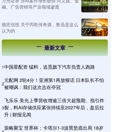
万光证券 涉AI案件增长较快 向文娱、金
融、广告营销等产业领域渗透
德宏信投 关于丙乾传奇酒，鲁迅是这么
认为的
最新文章
中国星配资 猛料，追觅旗下汽车负责人跑路
1
元配网 2轮4分！亚洲第1再放狠话 日本队长不怕
2
被嘲讽：我们这次志在夺冠
飞乐乐 美光上季营收增逾三倍大超预期、指引炸
裂，料AI存储供应紧张持续至2027年后，盘后拉
3
升 | 财报见闻
策略聚宝 世界杯：卡塔尔1-3波黑垫底出局 18岁
4