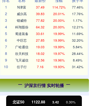
排名
名称
最新价
涨幅
换手率
1
N津富
37.49
114.72%
77.46%
2
威尔高
39.83
20.01%
17.76%
3
锴威特
77.82
20.00%
1.17%
4
科翔股份
64.32
20.00%
12.21%
5
蜀道装备
33.61
19.99%
11.69%
6
中巨芯
27.85
19.99%
32.20%
7
广哈通信
19.03
19.99%
5.84%
8
欣天科技
18.02
19.97%
28.44%
9
飞天诚信
12.56
19.96%
8.49%
10
任子行
7.16
19.93%
31.42%
沪深京行情 实时轮播
北证50
1122.88
创
3.42
0.30%