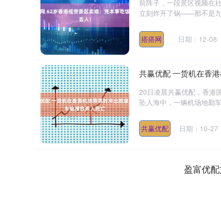
前阵子，一段景区视频在
立刻炸开了锅——那不是九
搭搭网
日期：12-08
共赢优配 一货机在香
20日凌晨共赢优配，香港
坠入海中，一辆机场地勤车
共赢优配
日期：10-27
盈富优配
深证成指
14110.12
.92
0.57%
-34.08
-0