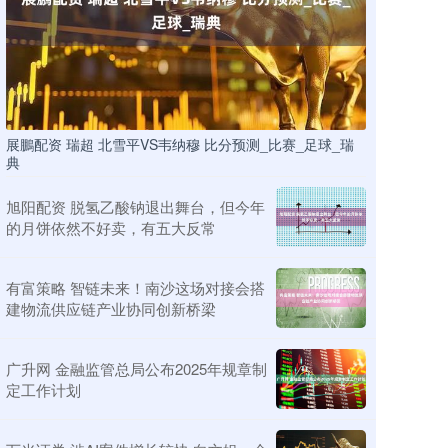
展鵬配资 瑞超 北雪平VS韦纳穆 比分预测_比赛_足球_瑞
典
旭阳配资 脱氢乙酸钠退出舞台，但今年
的月饼依然不好卖，有五大反常
有富策略 智链未来！南沙这场对接会搭
建物流供应链产业协同创新桥梁
广升网 金融监管总局公布2025年规章制
定工作计划