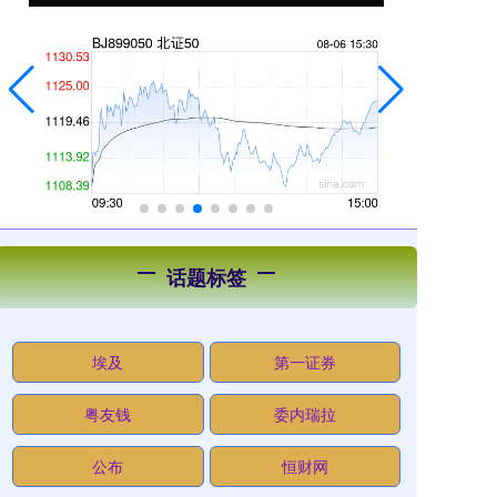
话题标签
埃及
第一证券
粤友钱
委内瑞拉
公布
恒财网