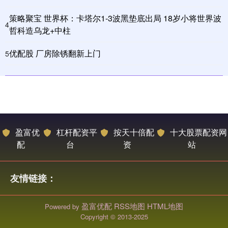
策略聚宝 世界杯：卡塔尔1-3波黑垫底出局 18岁小将世界波
4
哲科造乌龙+中柱
优配股 厂房除锈翻新上门
5
盈富优
杠杆配资平
按天十倍配
十大股票配资网
配
台
资
站
友情链接：
盈富优配
RSS地图
HTML地图
Powered by
Copyright
© 2013-2025