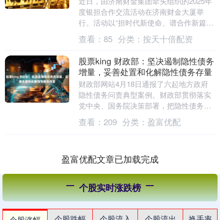
近日，由济南财金集团牵头组织的2025年
度银担合作交流活动在济南财金大厦举
行。活动以“担时代新使命、谱合作新篇
章”为主题，总结年度银担合作成效，表彰
查看：
85
分类：
按天十倍配资
普惠金融、数....
股票king 财政部：坚决遏制隐性债务
增量，妥善处置和化解隐性债务存量
财政部网站4月18日通报了六起地方政府
隐性债务问责典型案例。财政部贯彻落实
党中央、国务院决策部署，把隐性债务问
题作为财会监督工作的重点内容，持续保
查看：
209
分类：
盈富优配
持“零容忍”高....
盈富优配文章已加载完成
个股实时涨跌榜
个股跌幅
个股流入
个股流出
换手率
个股涨幅