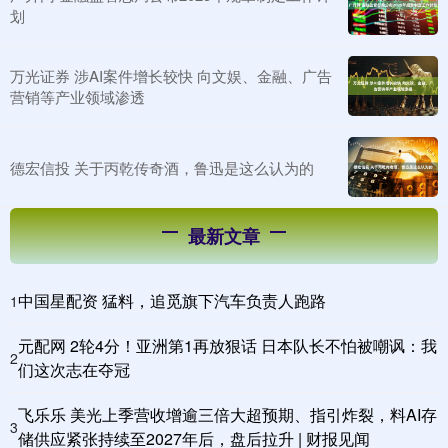
划
万光证券 涉AI案件增长较快 向文娱、金融、广告
营销等产业领域渗透
德宏信投 关于丙乾传奇酒，鲁迅是这么认为的
最新文章
中国星配资 猛料，追觅旗下汽车负责人跑路
1
元配网 2轮4分！亚洲第1再放狠话 日本队长不怕被嘲讽：我
2
们这次志在夺冠
飞乐乐 美光上季营收增逾三倍大超预期、指引炸裂，料AI存
3
储供应紧张持续至2027年后，盘后拉升 | 财报见闻