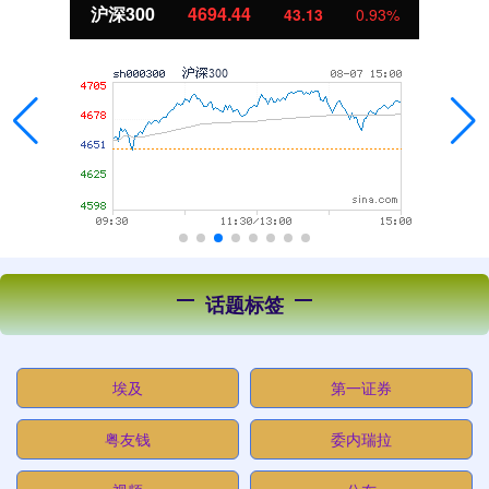
北证50
1134.24
11.37
1.01%
话题标签
埃及
第一证券
粤友钱
委内瑞拉