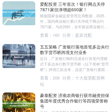
爱配投资 三年首次！银行网点关停
7871家但净增超600家！
根据国家金融监督管理总局数据，2025
年，国内商业银行累计关停线下网点约
7871家。与此同时，全年新设商业银行线
下网点数量达8494家。虽然关停网点数量
查看：
160
分类：
盈富优配
巨大，但....
五五策略 广发银行落地首笔多边央行
数字货币桥跨境支付业务
近日，广发银行顺利完成全行首笔代理模
式下多边央行数字货币桥（以下简称“货币
桥”）跨境汇款业务，这是广发银行紧跟国
家金融开放政策、拓展数字人民币跨境应
查看：
208
分类：
十大股票配资网
用场景的重要....
站
豪泰配资 济南农商银行获市融资担保
集团年度优秀合作银行等四项荣誉称
号