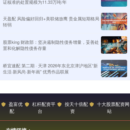
证核准的处置规模为11.33万吨/年
天盈配 风险偏好回归+美联储放鹰 贵金属短期格局
转弱
股票king 财政部：坚决遏制隐性债务增量，妥善处
置和化解隐性债务存量
桥宜速配 第二期 · 天津 2026年东北京津沪地区“新
生活·新风尚·新年画” 优秀作品联展
盈富优
杠杆配资平
按天十倍配
十大股票配资网
配
台
资
站