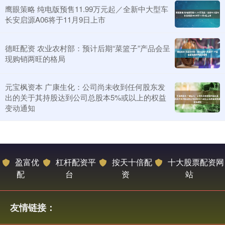
鹰眼策略 纯电版预售11.99万元起／全新中大型车
长安启源A06将于11月9日上市
德旺配资 农业农村部：预计后期“菜篮子”产品会呈
现购销两旺的格局
元宝枫资本 广康生化：公司尚未收到任何股东发
出的关于其持股达到公司总股本5%或以上的权益
变动通知
盈富优
杠杆配资平
按天十倍配
十大股票配资网
配
台
资
站
友情链接：