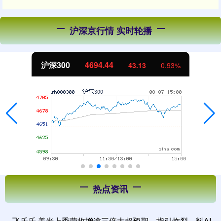
沪深京行情 实时轮播
沪深300
4694.44
43.13
0.93%
热点资讯
飞乐乐 美光上季营收增逾三倍大超预期、指引炸裂，料AI