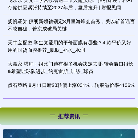
存储供应紧张持续至2027年后，盘后拉升 | 财报见闻
扬帆证券 伊朗新领袖锁定8月里海峰会首秀，美以斩首谣言
不攻自破，普京成破局关键
天牛宝配资 学生党爱用的平价面膜有哪些？4 款平价又好
用的国货面膜推荐_肌肤_补水_水润
大赢家 塔帅：祖比门迪有很多机会决定去哪 转会窗口很长
&希望让球队进步_约克雷斯_训练_球员
点石策略 8月11日新23转债上涨031%，转股溢价率4136%
推荐资讯