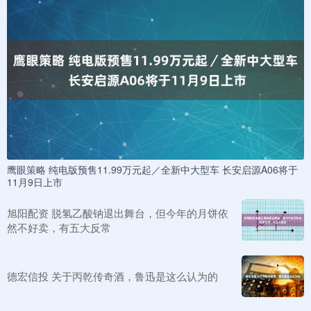
鹰眼策略 纯电版预售11.99万元起／全新中大型车 长安启源A06将于
11月9日上市
旭阳配资 脱氢乙酸钠退出舞台，但今年的月饼依
然不好卖，有五大反常
德宏信投 关于丙乾传奇酒，鲁迅是这么认为的