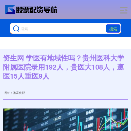
搜索
资生网 学医有地域性吗？贵州医科大学
附属医院录用192人，贵医大108人，遵
医15人重医9人
网站：盈富优配