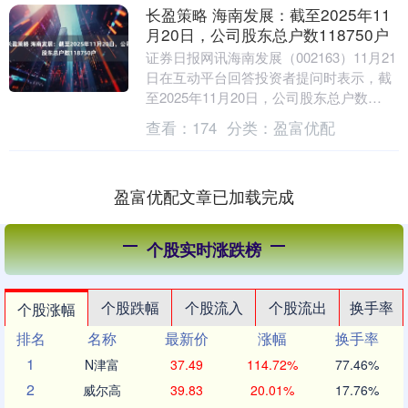
长盈策略 海南发展：截至2025年11
月20日，公司股东总户数118750户
证券日报网讯海南发展（002163）11月21
日在互动平台回答投资者提问时表示，截
至2025年11月20日，公司股东总户数
118，750户。....
查看：
174
分类：
盈富优配
盈富优配文章已加载完成
个股实时涨跌榜
个股跌幅
个股流入
个股流出
换手率
个股涨幅
排名
名称
最新价
涨幅
换手率
1
N津富
37.49
114.72%
77.46%
2
威尔高
39.83
20.01%
17.76%