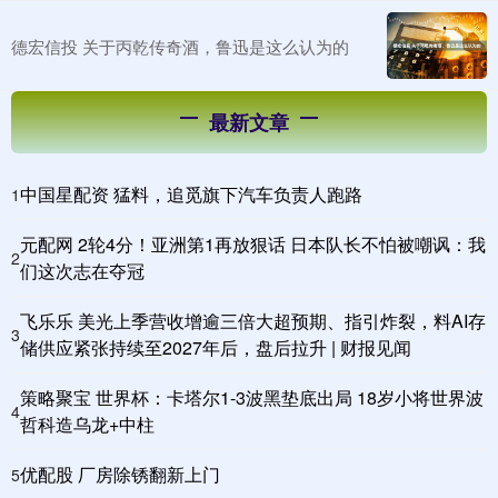
德宏信投 关于丙乾传奇酒，鲁迅是这么认为的
最新文章
中国星配资 猛料，追觅旗下汽车负责人跑路
1
元配网 2轮4分！亚洲第1再放狠话 日本队长不怕被嘲讽：我
2
们这次志在夺冠
飞乐乐 美光上季营收增逾三倍大超预期、指引炸裂，料AI存
3
储供应紧张持续至2027年后，盘后拉升 | 财报见闻
策略聚宝 世界杯：卡塔尔1-3波黑垫底出局 18岁小将世界波
4
哲科造乌龙+中柱
优配股 厂房除锈翻新上门
5