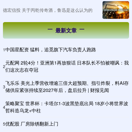
德宏信投 关于丙乾传奇酒，鲁迅是这么认为的
最新文章
中国星配资 猛料，追觅旗下汽车负责人跑路
1
元配网 2轮4分！亚洲第1再放狠话 日本队长不怕被嘲讽：我
2
们这次志在夺冠
飞乐乐 美光上季营收增逾三倍大超预期、指引炸裂，料AI存
3
储供应紧张持续至2027年后，盘后拉升 | 财报见闻
策略聚宝 世界杯：卡塔尔1-3波黑垫底出局 18岁小将世界波
4
哲科造乌龙+中柱
优配股 厂房除锈翻新上门
5