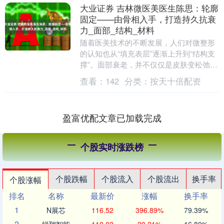
大业证券 吉林微医美医生陈思：轮廓
固定——由骨相入手，打造持久抗衰
力_面部_结构_材料
随着医美技术的不断发展，人们对微整形
的认知也从“填充表层”逐渐上升到“结构支
撑”。面部衰老，并不仅仅是皮肤变松弛，
而是源自底层骨骼结构的变化。当支撑面
查看：
142
分类：
按天十倍配资
部的“架子....
盈富优配文章已加载完成
个股实时涨跌榜
个股跌幅
个股流入
个股流出
换手率
个股涨幅
排名
名称
最新价
涨幅
换手率
1
N展芯
116.52
396.89%
79.39%
2