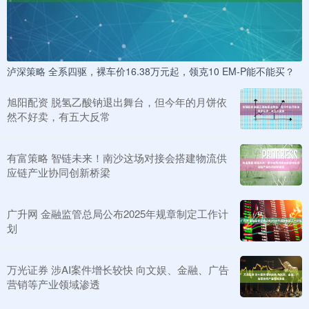
泸深策略 全系四驱，裸车价16.38万元起，领克10 EM-P能不能买？
旭阳配资 脱氢乙酸钠退出舞台，但今年的月饼依
然不好卖，有五大反常
有富策略 智链未来！南沙这场对接会搭建物流供
应链产业协同创新桥梁
广升网 金融监管总局公布2025年规章制定工作计
划
万光证券 涉AI案件增长较快 向文娱、金融、广告
营销等产业领域渗透