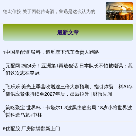
德宏信投 关于丙乾传奇酒，鲁迅是这么认为的
最新文章
中国星配资 猛料，追觅旗下汽车负责人跑路
1
元配网 2轮4分！亚洲第1再放狠话 日本队长不怕被嘲讽：我
2
们这次志在夺冠
飞乐乐 美光上季营收增逾三倍大超预期、指引炸裂，料AI存
3
储供应紧张持续至2027年后，盘后拉升 | 财报见闻
策略聚宝 世界杯：卡塔尔1-3波黑垫底出局 18岁小将世界波
4
哲科造乌龙+中柱
优配股 厂房除锈翻新上门
5