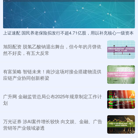
上证速配 国民养老保险拟发行不超4.71亿股，用以补充核心一级资本
旭阳配资 脱氢乙酸钠退出舞台，但今年的月饼依
然不好卖，有五大反常
有富策略 智链未来！南沙这场对接会搭建物流供
应链产业协同创新桥梁
广升网 金融监管总局公布2025年规章制定工作计
划
万光证券 涉AI案件增长较快 向文娱、金融、广告
营销等产业领域渗透