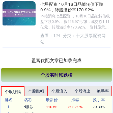
七星配资 10月16日晶能转债下跌
0.9%，转股溢价率170.92%
本站消息七星配资 ，10月16日晶能转债收
盘下跌0.9%，报116.97元/张，成交额1.11
亿元，转股溢价率170.92%。 资料显示，
晶能转债信用级别为“A....
查看：
124
分类：
十大股票配资网
站
盈富优配文章已加载完成
个股实时涨跌榜
个股跌幅
个股流入
个股流出
换手率
个股涨幅
排名
名称
最新价
涨幅
换手率
1
N展芯
116.52
396.89%
79.39%