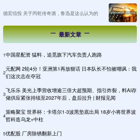
德宏信投 关于丙乾传奇酒，鲁迅是这么认为的
最新文章
中国星配资 猛料，追觅旗下汽车负责人跑路
1
元配网 2轮4分！亚洲第1再放狠话 日本队长不怕被嘲讽：我
2
们这次志在夺冠
飞乐乐 美光上季营收增逾三倍大超预期、指引炸裂，料AI存
3
储供应紧张持续至2027年后，盘后拉升 | 财报见闻
策略聚宝 世界杯：卡塔尔1-3波黑垫底出局 18岁小将世界波
4
哲科造乌龙+中柱
优配股 厂房除锈翻新上门
5