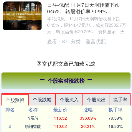
日斗-优配 11月7日天润转债下跌
045%，转股溢价率2029%
本站消息，11月7日天润转债收盘下跌
0.45%，报144.47元/张，成交额2535.7万
元，转股溢价率20.29%。 资料显示，天润
转债信用级别为“AA”，债....
查看：
87
分类：
盈富优配
盈富优配文章已加载完成
个股实时涨跌榜
个股跌幅
个股流入
个股流出
换手率
个股涨幅
排名
名称
最新价
涨幅
换手率
1
N展芯
116.52
396.89%
79.39%
2
锐翔智能
110.02
20.21%
16.80%