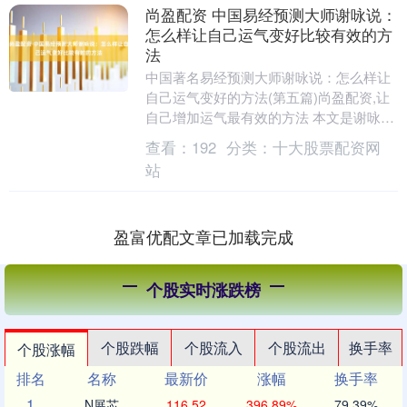
尚盈配资 中国易经预测大师谢咏说：
怎么样让自己运气变好比较有效的方
法
中国著名易经预测大师谢咏说：怎么样让
自己运气变好的方法(第五篇)尚盈配资,让
自己增加运气最有效的方法 本文是谢咏老
师《易经与运势》系列文章的第五篇，因
查看：
192
分类：
十大股票配资网
为网络上很....
站
盈富优配文章已加载完成
个股实时涨跌榜
个股跌幅
个股流入
个股流出
换手率
个股涨幅
排名
名称
最新价
涨幅
换手率
1
N展芯
116.52
396.89%
79.39%