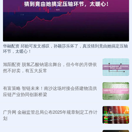
华融配资 邱贻可发文感叹，孙颖莎乐坏了，真没猜到竟由她搞定压轴
环节，太暖心！
旭阳配资 脱氢乙酸钠退出舞台，但今年的月饼依
然不好卖，有五大反常
有富策略 智链未来！南沙这场对接会搭建物流供
应链产业协同创新桥梁
广升网 金融监管总局公布2025年规章制定工作计
划