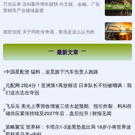
万光证券 涉AI案件增长较快 向文娱、金融、广告
营销等产业领域渗透
德宏信投 关于丙乾传奇酒，鲁迅是这么认为的
最新文章
中国星配资 猛料，追觅旗下汽车负责人跑路
1
元配网 2轮4分！亚洲第1再放狠话 日本队长不怕被嘲讽：我
2
们这次志在夺冠
飞乐乐 美光上季营收增逾三倍大超预期、指引炸裂，料AI存
3
储供应紧张持续至2027年后，盘后拉升 | 财报见闻
策略聚宝 世界杯：卡塔尔1-3波黑垫底出局 18岁小将世界波
4
哲科造乌龙+中柱