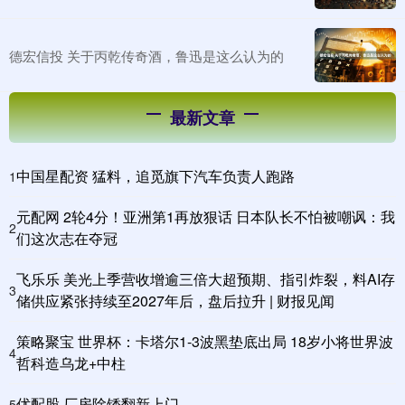
德宏信投 关于丙乾传奇酒，鲁迅是这么认为的
最新文章
中国星配资 猛料，追觅旗下汽车负责人跑路
1
元配网 2轮4分！亚洲第1再放狠话 日本队长不怕被嘲讽：我
2
们这次志在夺冠
飞乐乐 美光上季营收增逾三倍大超预期、指引炸裂，料AI存
3
储供应紧张持续至2027年后，盘后拉升 | 财报见闻
策略聚宝 世界杯：卡塔尔1-3波黑垫底出局 18岁小将世界波
4
哲科造乌龙+中柱
优配股 厂房除锈翻新上门
5