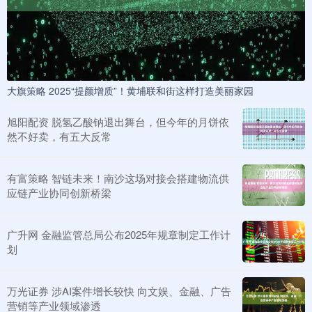
大旗策略 2025“提颜增质”！黄埔联和街这样打造美丽家园​
旭阳配资 脱氢乙酸钠退出舞台，但今年的月饼依
然不好卖，有五大反常
有富策略 智链未来！南沙这场对接会搭建物流供
应链产业协同创新桥梁
广升网 金融监管总局公布2025年规章制定工作计
划
万光证券 涉AI案件增长较快 向文娱、金融、广告
营销等产业领域渗透