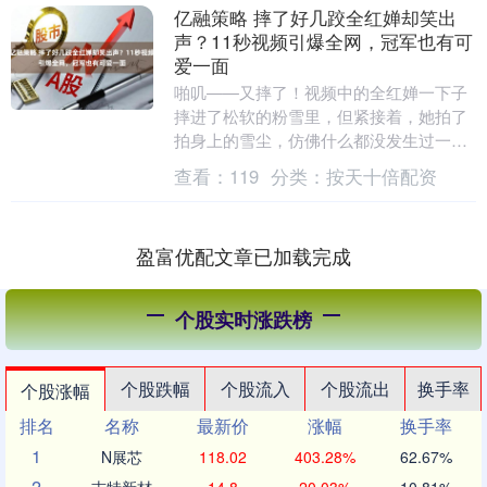
亿融策略 摔了好几跤全红婵却笑出
声？11秒视频引爆全网，冠军也有可
爱一面
啪叽——又摔了！视频中的全红婵一下子
摔进了松软的粉雪里，但紧接着，她拍了
拍身上的雪尘，仿佛什么都没发生过一
样，继续往前滑行。11秒的视频，尽管没
查看：
119
分类：
按天十倍配资
有一句台词，却让....
盈富优配文章已加载完成
个股实时涨跌榜
个股跌幅
个股流入
个股流出
换手率
个股涨幅
排名
名称
最新价
涨幅
换手率
1
N展芯
118.02
403.28%
62.67%
2