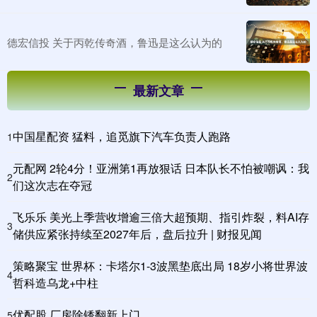
德宏信投 关于丙乾传奇酒，鲁迅是这么认为的
最新文章
中国星配资 猛料，追觅旗下汽车负责人跑路
1
元配网 2轮4分！亚洲第1再放狠话 日本队长不怕被嘲讽：我
2
们这次志在夺冠
飞乐乐 美光上季营收增逾三倍大超预期、指引炸裂，料AI存
3
储供应紧张持续至2027年后，盘后拉升 | 财报见闻
策略聚宝 世界杯：卡塔尔1-3波黑垫底出局 18岁小将世界波
4
哲科造乌龙+中柱
优配股 厂房除锈翻新上门
5