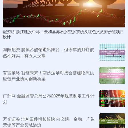
配资坊 浙江建投中标：云和县赤石乡望乡茶楼及红色文旅游步道项目
设计
旭阳配资 脱氢乙酸钠退出舞台，但今年的月饼依
然不好卖，有五大反常
有富策略 智链未来！南沙这场对接会搭建物流供
应链产业协同创新桥梁
广升网 金融监管总局公布2025年规章制定工作计
划
万光证券 涉AI案件增长较快 向文娱、金融、广告
营销等产业领域渗透