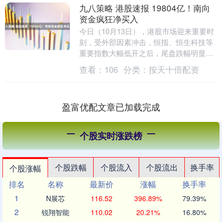
九八策略 港股速报 19804亿！南向
资金疯狂净买入
今日（10月13日），港股市场迎来重要时
刻，受外部因素冲击，恒指、恒生科技等
重要指数大幅低开之后，尾盘跌幅明显收
窄。值得注意的是，尽管指数波动显著，
查看：
106
分类：
按天十倍配资
但南向资金逢....
盈富优配文章已加载完成
个股实时涨跌榜
个股跌幅
个股流入
个股流出
换手率
个股涨幅
排名
名称
最新价
涨幅
换手率
1
N展芯
116.52
396.89%
79.39%
2
锐翔智能
110.02
20.21%
16.80%