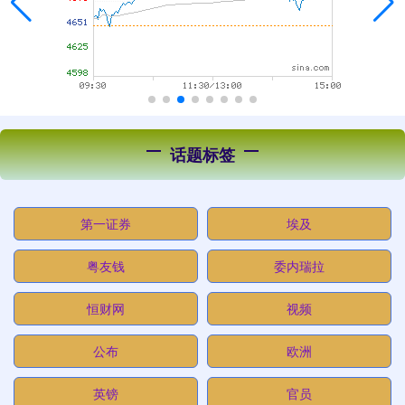
话题标签
第一证券
埃及
粤友钱
委内瑞拉
恒财网
视频
公布
欧洲
英镑
官员